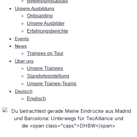
Be­wer­bungs­ab­lauf
Un­se­re Ausbildung
On­boar­ding
Un­se­re Ausbilder
Er­fah­rungs­be­rich­te
Events
News
Trai­nees on Tour
Über uns
Un­se­re Trainees
Stand­ort­vor­stel­lung
Un­se­re Trainee-Teams
Deutsch
Eng­lisch