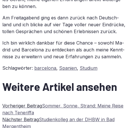
ben zu können.
Am Frei­tag­abend ging es dann zu­rück nach Deutsch­
land und ich bli­cke auf vier Tage vol­ler neu­er Ein­drü­cke,
tol­len Ge­sprä­chen und schö­nen Er­leb­nis­sen zurück.
Ich bin wirk­lich dank­bar für die­se Chan­ce – so­wohl Ma­
drid und Bar­ce­lo­na zu ent­de­cken als auch mei­ne Kennt­
nis­se zu er­wei­tern und neue Er­fah­run­gen zu sammeln.
Schlagwörter
:
barcelona
,
Spanien
,
Studium
Weitere Artikel ansehen
Vorheriger Beitrag
Som­mer, Son­ne, Strand: Mei­ne Rei­se
nach Teneriffa
Nächster Beitrag
Stu­di­en­kol­leg an der
DHBW
in Bad
Mergentheim