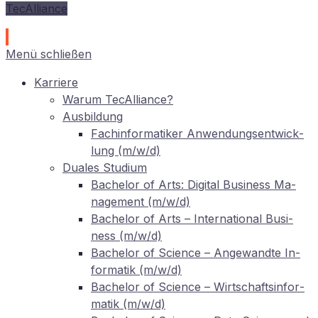
TecAlliance
Menü schließen
Kar­rie­re
War­um TecAlliance?
Aus­bil­dung
Fach­in­for­ma­ti­ker An­wen­dungs­ent­wick­
lung (m/w/d)
Dua­les Studium
Ba­che­lor of Arts: Di­gi­tal Busi­ness Ma­
nage­ment (m/w/d)
Ba­che­lor of Arts – In­ter­na­tio­nal Busi­
ness (m/w/d)
Ba­che­lor of Sci­ence – An­ge­wand­te In­
for­ma­tik (m/w/d)
Ba­che­lor of Sci­ence – Wirt­schafts­in­for­
ma­tik (m/w/d)