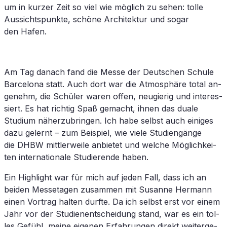
um in kur­zer Zeit so viel wie mög­lich zu se­hen: tol­le
Aus­sichts­punk­te, schö­ne Ar­chi­tek­tur und so­gar
den Hafen.
Am Tag da­nach fand die Mes­se der Deut­schen Schu­le
Bar­ce­lo­na statt. Auch dort war die At­mo­sphä­re to­tal an­
ge­nehm, die Schü­ler wa­ren of­fen, neu­gie­rig und in­ter­es­
siert. Es hat rich­tig Spaß ge­macht, ih­nen das dua­le
Studium nä­her­zu­brin­gen. Ich habe selbst auch ei­ni­ges
dazu ge­lernt – zum Bei­spiel, wie vie­le Stu­di­en­gän­ge
die
DHBW
mitt­ler­wei­le an­bie­tet und wel­che Mög­lich­kei­
ten in­ter­na­tio­na­le Stu­die­ren­de haben.
Ein High­light war für mich auf je­den Fall, dass ich an
bei­den Mes­se­ta­gen zu­sam­men mit Su­san­ne Her­mann
ei­nen Vor­trag hal­ten durf­te. Da ich selbst erst vor ei­nem
Jahr vor der Stu­di­en­ent­schei­dung stand, war es ein tol­
les Ge­fühl, mei­ne ei­ge­nen Er­fah­run­gen di­rekt wei­ter­ge­