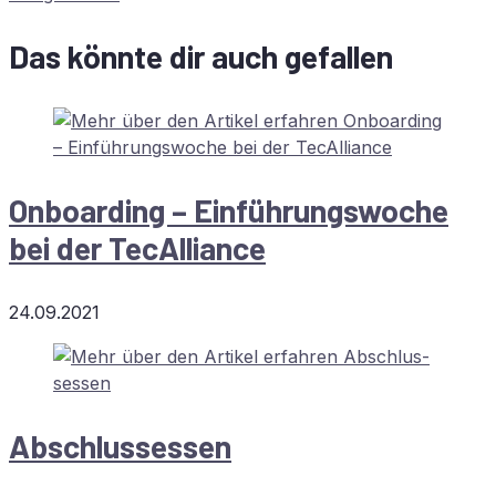
Das könnte dir auch gefallen
On­boar­ding – Ein­füh­rungs­wo­che
bei der TecAlliance
24.09.2021
Ab­schlus­sessen