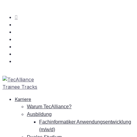
Kar­rie­re
War­um TecAlliance?
Aus­bil­dung
Fach­in­for­ma­ti­ker An­wen­dungs­ent­wick­lung
(m/w/d)