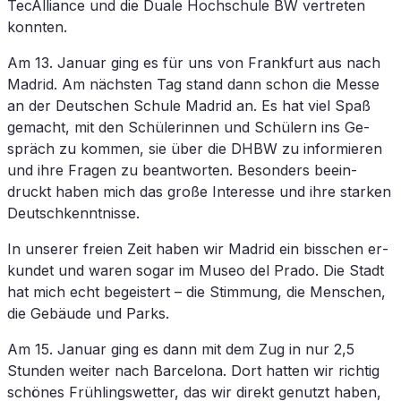
TecAlliance und die Dua­le Hoch­schu­le
BW
ver­tre­ten
konnten.
Am 13. Ja­nu­ar ging es für uns von Frank­furt aus nach
Ma­drid. Am nächs­ten Tag stand dann schon die Mes­se
an der Deut­schen Schu­le Ma­drid an. Es hat viel Spaß
ge­macht, mit den Schü­le­rin­nen und Schü­lern ins Ge­
spräch zu kom­men, sie über die
DHBW
zu in­for­mie­ren
und ihre Fra­gen zu be­ant­wor­ten. Be­son­ders be­ein­
druckt ha­ben mich das gro­ße In­ter­es­se und ihre star­ken
Deutschkenntnisse.
In un­se­rer frei­en Zeit ha­ben wir Ma­drid ein biss­chen er­
kun­det und wa­ren so­gar im Mu­seo del Pra­do. Die Stadt
hat mich echt be­geis­tert – die Stim­mung, die Men­schen,
die Ge­bäu­de und Parks.
Am 15. Ja­nu­ar ging es dann mit dem Zug in nur 2,5
Stun­den wei­ter nach Bar­ce­lo­na. Dort hat­ten wir rich­tig
schö­nes Früh­lings­wet­ter, das wir di­rekt ge­nutzt ha­ben,