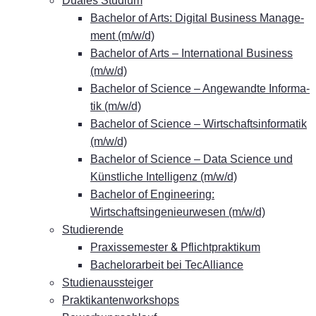
Dua­les Studium
Ba­che­lor of Arts: Di­gi­tal Busi­ness Ma­nage­
ment (m/w/d)
Ba­che­lor of Arts – In­ter­na­tio­nal Busi­ness
(m/w/d)
Ba­che­lor of Sci­ence – An­ge­wand­te In­for­ma­
tik (m/w/d)
Ba­che­lor of Sci­ence – Wirt­schafts­in­for­ma­tik
(m/w/d)
Ba­che­lor of Sci­ence – Data Sci­ence und
Künst­li­che In­tel­li­genz (m/w/d)
Ba­che­lor of En­gi­nee­ring:
Wirtschaftsingenieurwesen (m/w/d)
Stu­die­ren­de
&
Pra­xis­se­mes­ter
Pflichtpraktikum
Ba­che­lor­ar­beit bei TecAlliance
Stu­di­en­aus­stei­ger
Prak­ti­kan­ten­work­shops