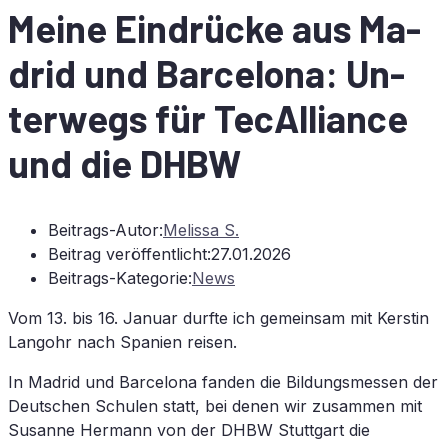
Mei­ne Ein­drü­cke aus Ma­
drid und Bar­ce­lo­na: Un­
ter­wegs für TecAlliance
und die
DHBW
Beitrags-Autor:
Melissa S.
Beitrag veröffentlicht:
27.01.2026
Beitrags-Kategorie:
News
Vom 13. bis 16. Ja­nu­ar durf­te ich ge­mein­sam mit Kers­tin
Lang­ohr nach Spa­ni­en reisen.
In Ma­drid und Bar­ce­lo­na fan­den die Bil­dungs­mes­sen der
Deut­schen Schu­len statt, bei de­nen wir zu­sam­men mit
Su­san­ne Her­mann von der
DHBW
Stutt­gart die