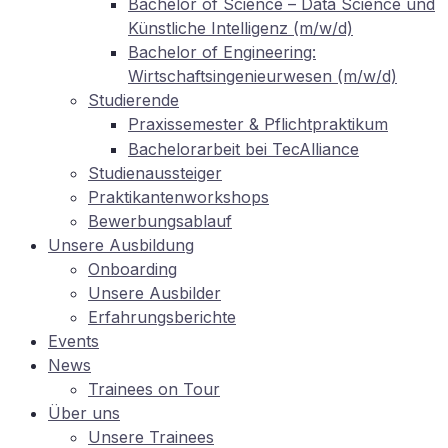
Ba­che­lor of Sci­ence – Data Sci­ence und
Künst­li­che In­tel­li­genz (m/w/d)
Ba­che­lor of En­gi­nee­ring:
Wirtschaftsingenieurwesen (m/w/d)
Stu­die­ren­de
Pra­xis­se­mes­ter
Pflichtpraktikum
&
Ba­che­lor­ar­beit bei TecAlliance
Stu­di­en­aus­stei­ger
Prak­ti­kan­ten­work­shops
Be­wer­bungs­ab­lauf
Un­se­re Ausbildung
On­boar­ding
Un­se­re Ausbilder
Er­fah­rungs­be­rich­te
Events
News
Trai­nees on Tour
Über uns
Un­se­re Trainees