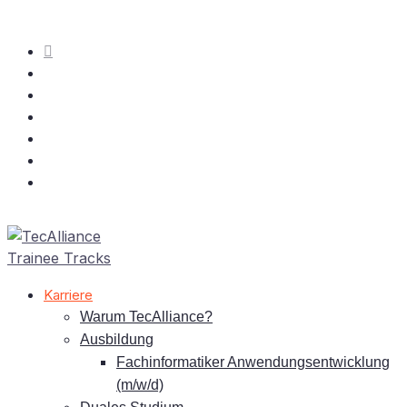
Kar­rie­re
War­um TecAlliance?
Aus­bil­dung
Fach­in­for­ma­ti­ker An­wen­dungs­ent­wick­lung
(m/w/d)