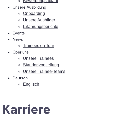
Be­wer­bungs­ab­lauf
Un­se­re Ausbildung
On­boar­ding
Un­se­re Ausbilder
Er­fah­rungs­be­rich­te
Events
News
Trai­nees on Tour
Über uns
Un­se­re Trainees
Stand­ort­vor­stel­lung
Un­se­re Trainee-Teams
Deutsch
Eng­lisch
Kar­rie­re