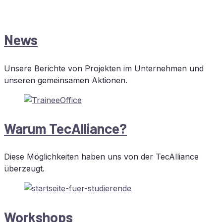
News
Un­se­re Be­rich­te von Pro­jek­ten im Un­ter­neh­men und
un­se­ren ge­mein­sa­men Aktionen.
War­um TecAlliance?
Die­se Mög­lich­kei­ten ha­ben uns von der TecAlliance
überzeugt.
Work­shops