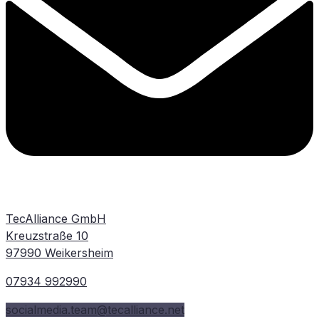
TecAlliance GmbH
Kreuzstraße 10
97990 Weikersheim
07934 992990
socialmedia.team@tecalliance.net