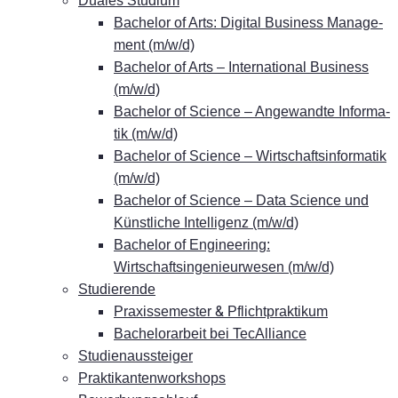
Dua­les Studium
Ba­che­lor of Arts: Di­gi­tal Busi­ness Ma­nage­
ment (m/w/d)
Ba­che­lor of Arts – In­ter­na­tio­nal Busi­ness
(m/w/d)
Ba­che­lor of Sci­ence – An­ge­wand­te In­for­ma­
tik (m/w/d)
Ba­che­lor of Sci­ence – Wirt­schafts­in­for­ma­tik
(m/w/d)
Ba­che­lor of Sci­ence – Data Sci­ence und
Künst­li­che In­tel­li­genz (m/w/d)
Ba­che­lor of En­gi­nee­ring:
Wirtschaftsingenieurwesen (m/w/d)
Stu­die­ren­de
&
Pra­xis­se­mes­ter
Pflichtpraktikum
Ba­che­lor­ar­beit bei TecAlliance
Stu­di­en­aus­stei­ger
Prak­ti­kan­ten­work­shops