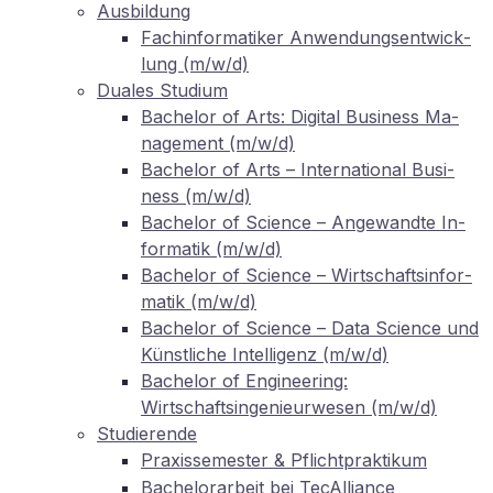
Aus­bil­dung
Fach­in­for­ma­ti­ker An­wen­dungs­ent­wick­
lung (m/w/d)
Dua­les Studium
Ba­che­lor of Arts: Di­gi­tal Busi­ness Ma­
nage­ment (m/w/d)
Ba­che­lor of Arts – In­ter­na­tio­nal Busi­
ness (m/w/d)
Ba­che­lor of Sci­ence – An­ge­wand­te In­
for­ma­tik (m/w/d)
Ba­che­lor of Sci­ence – Wirt­schafts­in­for­
ma­tik (m/w/d)
Ba­che­lor of Sci­ence – Data Sci­ence und
Künst­li­che In­tel­li­genz (m/w/d)
Ba­che­lor of En­gi­nee­ring:
Wirtschaftsingenieurwesen (m/w/d)
Stu­die­ren­de
Pra­xis­se­mes­ter
Pflichtpraktikum
&
Ba­che­lor­ar­beit bei TecAlliance