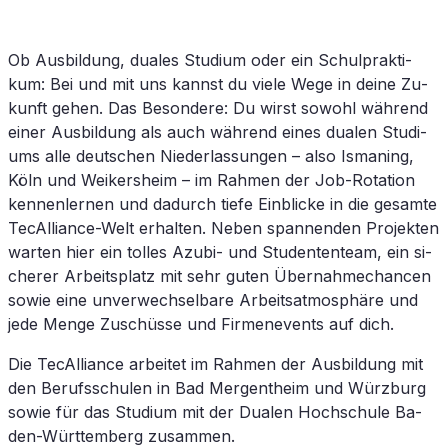
Ob Aus­bil­dung, dua­les Studium oder ein Schul­prak­ti­
kum: Bei und mit uns kannst du vie­le Wege in dei­ne Zu­
kunft ge­hen. Das Be­son­de­re: Du wirst so­wohl wäh­rend
ei­ner Aus­bil­dung als auch wäh­rend ei­nes dua­len Stu­di­
ums alle deut­schen Nie­der­las­sun­gen – also Is­ma­ning,
Köln und Wei­kers­heim – im Rah­men der Job-Ro­ta­ti­on
ken­nen­ler­nen und da­durch tie­fe Ein­bli­cke in die ge­sam­te
TecAlliance-Welt er­hal­ten. Ne­ben span­nen­den Pro­jek­ten
war­ten hier ein tol­les Azu­bi- und Stu­den­ten­team, ein si­
che­rer Ar­beits­platz mit sehr gu­ten Über­nah­me­chan­cen
so­wie eine un­ver­wech­sel­ba­re Ar­beits­at­mo­sphä­re und
jede Men­ge Zu­schüs­se und Fir­men­events auf dich.
Die TecAlliance ar­bei­tet im Rah­men der Aus­bil­dung mit
den Be­rufs­schu­len in Bad Mer­gen­theim und Würz­burg
so­wie für das Studium mit der Dua­len Hoch­schu­le Ba­
den-Würt­tem­berg zusammen.