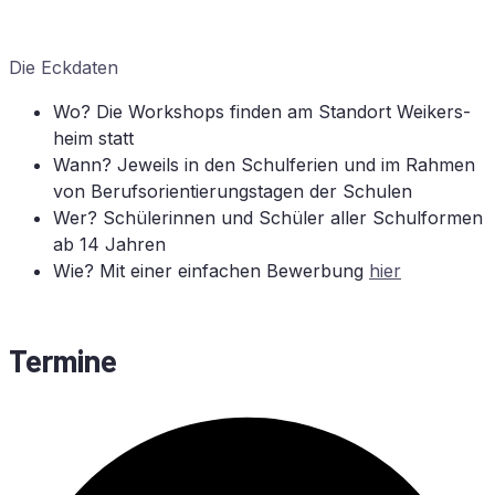
Die Eck­da­ten
Wo? Die Work­shops fin­den am Stand­ort Wei­kers­
heim statt
Wann?
Je­weils in den Schul­fe­ri­en und im Rah­men
von Be­rufs­ori­en­tie­rungs­ta­gen der Schu­len
Wer?
Schü­le­rin­nen und Schü­ler al­ler Schul­for­men
ab 14 Jah­ren
Wie?
Mit ei­ner ein­fa­chen Be­wer­bung
hier
Ter­mi­ne