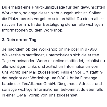
Du er­hältst eine Prak­ti­kums­zu­sa­ge für den ge­wünsch­ten
Work­shop, so­lan­ge die­ser nicht aus­ge­bucht ist. Soll­ten
die Plät­ze be­reits ver­ge­ben sein, er­hältst Du ei­nen al­ter­
na­ti­ven Ter­min. In der Be­stä­ti­gung ste­hen alle wich­ti­gen
In­for­ma­tio­nen zu dem Workshop.
3. Dein ers­ter Tag
Je nach­dem ob der Work­shop on­line oder in 97990
Wei­kers­heim statt­fin­det, un­ter­schei­den sich
die ers­ten
Tage von­ein­an­der. Wenn er on­line statt­fin­det
,
er­hältst du
alle wich­ti­gen Links und zeit­li­chen In­for­ma­tio­nen von
uns vor­ab per Mail zu­ge­sen­det. Falls er vor Ort statt­fin­
det be­ginnt der Work­shop um 9:00 Uhr im
Fir­men­ge­
bäu­de der
TecAlliance
GmbH
. Die ge­naue Adres­se und
sons­ti­ge wich­ti­ge In­for­ma­tio­nen be­kommst du eben­falls
in ei­ner E‑Mail vor­ab von uns zu­ge­sen­det.