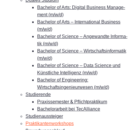
Dua­les Studium
Ba­che­lor of Arts: Di­gi­tal Busi­ness Ma­nage­
ment (m/w/d)
Ba­che­lor of Arts – In­ter­na­tio­nal Busi­ness
(m/w/d)
Ba­che­lor of Sci­ence – An­ge­wand­te In­for­ma­
tik (m/w/d)
Ba­che­lor of Sci­ence – Wirt­schafts­in­for­ma­tik
(m/w/d)
Ba­che­lor of Sci­ence – Data Sci­ence und
Künst­li­che In­tel­li­genz (m/w/d)
Ba­che­lor of En­gi­nee­ring:
Wirtschaftsingenieurwesen (m/w/d)
Stu­die­ren­de
&
Pra­xis­se­mes­ter
Pflichtpraktikum
Ba­che­lor­ar­beit bei TecAlliance
Stu­di­en­aus­stei­ger
Prak­ti­kan­ten­work­shops