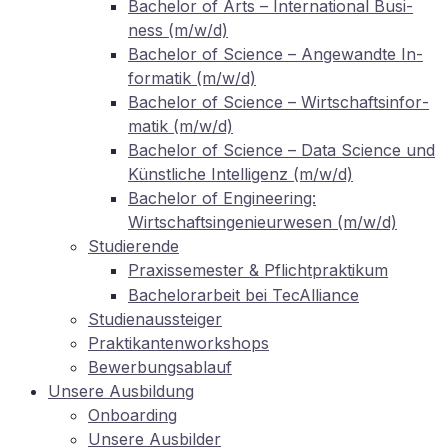
Ba­che­lor of Arts – In­ter­na­tio­nal Busi­
ness (m/w/d)
Ba­che­lor of Sci­ence – An­ge­wand­te In­
for­ma­tik (m/w/d)
Ba­che­lor of Sci­ence – Wirt­schafts­in­for­
ma­tik (m/w/d)
Ba­che­lor of Sci­ence – Data Sci­ence und
Künst­li­che In­tel­li­genz (m/w/d)
Ba­che­lor of En­gi­nee­ring:
Wirtschaftsingenieurwesen (m/w/d)
Stu­die­ren­de
Pra­xis­se­mes­ter
Pflichtpraktikum
&
Ba­che­lor­ar­beit bei TecAlliance
Stu­di­en­aus­stei­ger
Prak­ti­kan­ten­work­shops
Be­wer­bungs­ab­lauf
Un­se­re Ausbildung
On­boar­ding
Un­se­re Ausbilder