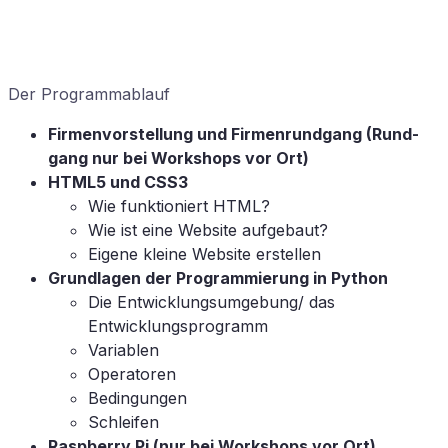
Der Pro­gramm­ab­lauf
Fir­men­vor­stel­lung und Fir­men­rund­gang (Rund­
gang nur bei Work­shops vor Ort)
HTML5
und
CSS3
Wie funk­tio­niert
HTML
?
Wie ist eine Web­site aufgebaut?
Ei­ge­ne klei­ne Web­site erstellen
Grund­la­gen der Pro­gram­mie­rung in Python
Die Entwicklungsumgebung/ das
Entwicklungsprogramm
Va­ria­blen
Ope­ra­to­ren
Be­din­gun­gen
Schlei­fen
Raspber­ry Pi (nur bei Work­shops vor Ort)