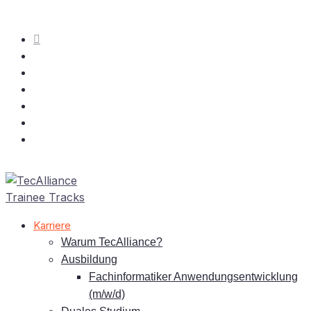
Kar­rie­re
War­um TecAlliance?
Aus­bil­dung
Fach­in­for­ma­ti­ker An­wen­dungs­ent­wick­lung
(m/w/d)