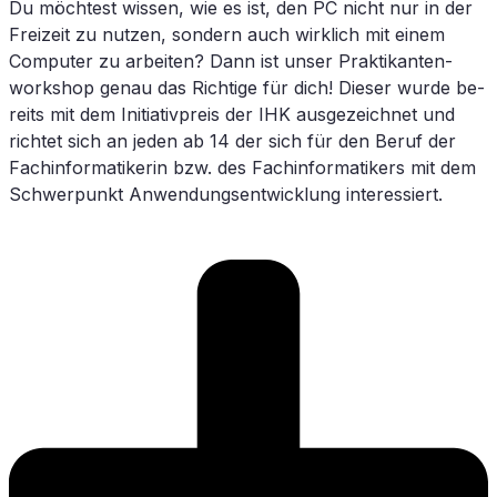
Du möch­test wis­sen, wie es ist, den
PC
nicht nur in der
Frei­zeit zu nut­zen, son­dern auch wirk­lich mit ei­nem
Com­pu­ter zu ar­bei­ten? Dann ist un­ser Prak­ti­kan­ten­
work­shop ge­nau das Rich­ti­ge für dich! Die­ser wur­de be­
reits mit dem In­itia­tiv­preis der
IHK
aus­ge­zeich­net und
rich­tet sich an je­den ab 14 der sich für den Be­ruf der
Fach­in­for­ma­ti­ke­rin bzw. des Fach­in­for­ma­ti­kers mit dem
Schwer­punkt An­wen­dungs­ent­wick­lung interessiert.