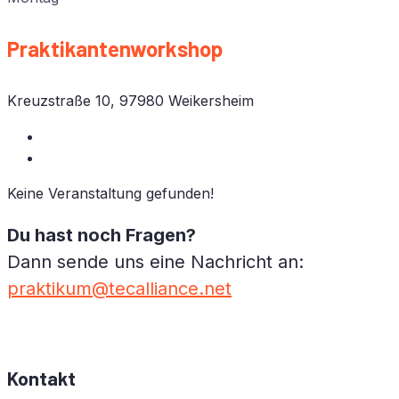
Prak­ti­kan­ten­work­shop
Kreuz­stra­ße 10, 97980 Weikersheim
Kei­ne Ver­an­stal­tung gefunden!
Du hast noch Fra­gen?
Dann sen­de uns eine Nach­richt an:
praktikum@tecalliance.net
Kontakt