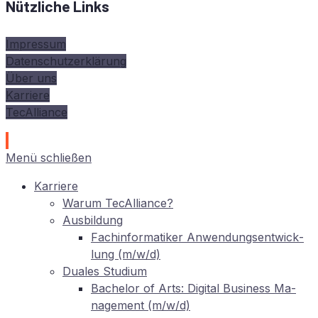
Nützliche Links
Impressum
Datenschutzerklärung
Über uns
Karriere
TecAlliance
Menü schließen
Kar­rie­re
War­um TecAlliance?
Aus­bil­dung
Fach­in­for­ma­ti­ker An­wen­dungs­ent­wick­
lung (m/w/d)
Dua­les Studium
Ba­che­lor of Arts: Di­gi­tal Busi­ness Ma­
nage­ment (m/w/d)