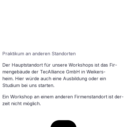
Prak­ti­kum an an­de­ren Standorten
Der Haupt­stand­ort für un­se­re Work­shops ist das Fir­
men­ge­bäu­de der
TecAlliance
GmbH in Wei­kers­
heim.
Hier wür­de auch eine Aus­bil­dung oder ein
Studium bei uns starten.
Ein Work­shop an ei­nem an­de­ren Fir­men­stand­ort ist der­
zeit nicht möglich.