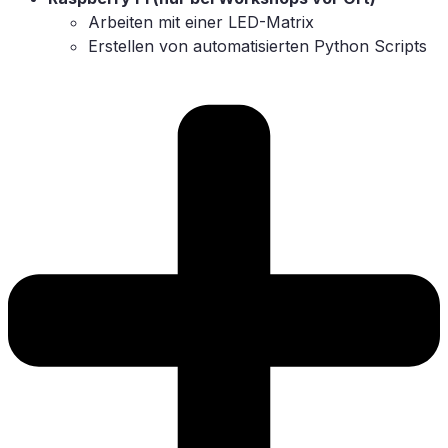
Ar­bei­ten mit ei­ner LED-Matrix
Er­stel­len von au­to­ma­ti­sier­ten Py­thon Scripts