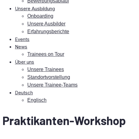
Be­wer­bungs­ab­lauf
Un­se­re Ausbildung
On­boar­ding
Un­se­re Ausbilder
Er­fah­rungs­be­rich­te
Events
News
Trai­nees on Tour
Über uns
Un­se­re Trainees
Stand­ort­vor­stel­lung
Un­se­re Trainee-Teams
Deutsch
Eng­lisch
Prak­ti­kan­ten-Work­shop