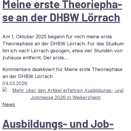
Mei­ne ers­te Theo­rie­pha­
se an der
DHBW
Lörrach
Am 1. Oktober 2025 begann für mich meine erste
Theoriephase an der DHBW Lörrach. Für das Studium
bin ich nach Lörrach gezogen, etwa vier Stunden von
zuhause entfernt. Der erste…
Kommentare deaktiviert
für Mei­ne ers­te Theo­rie­pha­se
an der
DHBW
Lörrach
04.03.2026
News
Aus­bil­dungs- und Job­