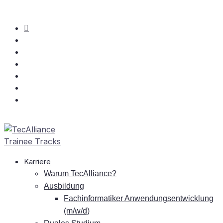
Kar­rie­re
War­um TecAlliance?
Aus­bil­dung
Fach­in­for­ma­ti­ker An­wen­dungs­ent­wick­lung
(m/w/d)