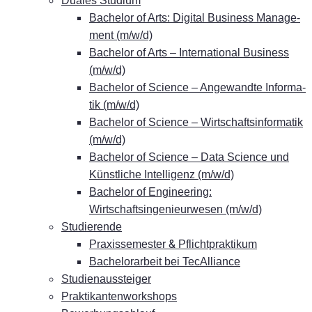
Dua­les Studium
Ba­che­lor of Arts: Di­gi­tal Busi­ness Ma­nage­
ment (m/w/d)
Ba­che­lor of Arts – In­ter­na­tio­nal Busi­ness
(m/w/d)
Ba­che­lor of Sci­ence – An­ge­wand­te In­for­ma­
tik (m/w/d)
Ba­che­lor of Sci­ence – Wirt­schafts­in­for­ma­tik
(m/w/d)
Ba­che­lor of Sci­ence – Data Sci­ence und
Künst­li­che In­tel­li­genz (m/w/d)
Ba­che­lor of En­gi­nee­ring:
Wirtschaftsingenieurwesen (m/w/d)
Stu­die­ren­de
&
Pra­xis­se­mes­ter
Pflichtpraktikum
Ba­che­lor­ar­beit bei TecAlliance
Stu­di­en­aus­stei­ger
Prak­ti­kan­ten­work­shops