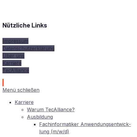
Nützliche Links
Impressum
Datenschutzerklärung
Über uns
Karriere
TecAlliance
Menü schließen
Kar­rie­re
War­um TecAlliance?
Aus­bil­dung
Fach­in­for­ma­ti­ker An­wen­dungs­ent­wick­
lung (m/w/d)