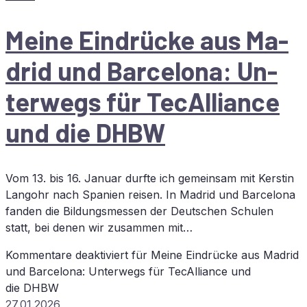
Mei­ne Ein­drü­cke aus Ma­
drid und Bar­ce­lo­na: Un­
ter­wegs für TecAlliance
und die
DHBW
Vom 13. bis 16. Januar durfte ich gemeinsam mit Kerstin
Langohr nach Spanien reisen. In Madrid und Barcelona
fanden die Bildungsmessen der Deutschen Schulen
statt, bei denen wir zusammen mit…
Kommentare deaktiviert
für Mei­ne Ein­drü­cke aus Ma­drid
und Bar­ce­lo­na: Un­ter­wegs für TecAlliance und
die
DHBW
27.01.2026