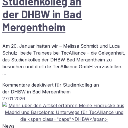
Stu­di­en­kol­leg an
der
DHBW
in Bad
Mergentheim
Am 20. Januar hatten wir – Melissa Schmidt und Luca
Schulz, beide Trainees bei TecAlliance – die Gelegenheit,
das Studienkolleg der DHBW Bad Mergentheim zu
besuchen und dort die TecAlliance GmbH vorzustellen.
…
Kommentare deaktiviert
für Stu­di­en­kol­leg an
der
DHBW
in Bad Mergentheim
27.01.2026
News