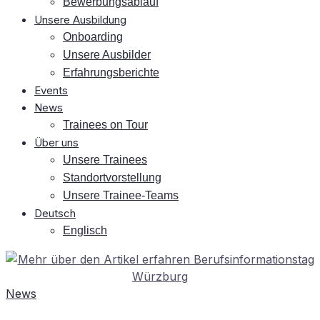
Be­wer­bungs­ab­lauf
Un­se­re Ausbildung
On­boar­ding
Un­se­re Ausbilder
Er­fah­rungs­be­rich­te
Events
News
Trai­nees on Tour
Über uns
Un­se­re Trainees
Stand­ort­vor­stel­lung
Un­se­re Trainee-Teams
Deutsch
Eng­lisch
News