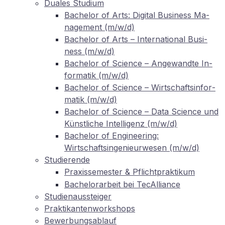
Dua­les Studium
Ba­che­lor of Arts: Di­gi­tal Busi­ness Ma­
nage­ment (m/w/d)
Ba­che­lor of Arts – In­ter­na­tio­nal Busi­
ness (m/w/d)
Ba­che­lor of Sci­ence – An­ge­wand­te In­
for­ma­tik (m/w/d)
Ba­che­lor of Sci­ence – Wirt­schafts­in­for­
ma­tik (m/w/d)
Ba­che­lor of Sci­ence – Data Sci­ence und
Künst­li­che In­tel­li­genz (m/w/d)
Ba­che­lor of En­gi­nee­ring:
Wirtschaftsingenieurwesen (m/w/d)
Stu­die­ren­de
Pra­xis­se­mes­ter
Pflichtpraktikum
&
Ba­che­lor­ar­beit bei TecAlliance
Stu­di­en­aus­stei­ger
Prak­ti­kan­ten­work­shops
Be­wer­bungs­ab­lauf