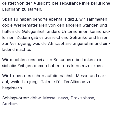
geis­tert von der Aus­sicht, bei TecAlliance ihre be­ruf­li­che
Lauf­bahn zu starten.
Spaß zu ha­ben ge­hör­te eben­falls dazu, wir sam­mel­ten
coo­le Wer­be­ma­te­ria­li­en von den an­de­ren Stän­den und
hat­ten die Ge­le­gen­heit, an­de­re Un­ter­neh­men ken­nen­zu­
ler­nen. Zu­dem gab es aus­rei­chend Ge­trän­ke und Es­sen
zur Ver­fü­gung, was die At­mo­sphä­re an­ge­nehm und ein­
la­dend machte.
Wir möch­ten uns bei al­len Be­su­chern be­dan­ken, die
sich die Zeit ge­nom­men ha­ben, uns kennenzulernen.
Wir freu­en uns schon auf die nächs­te Mes­se und dar­
auf, wei­ter­hin jun­ge Ta­len­te für TecAlliance zu
begeistern.
Schlagwörter
:
dhbw
,
Messe
,
news
,
Praxisphase
,
Studium