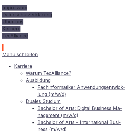
Impressum
Datenschutzerklärung
Über uns
Karriere
TecAlliance
Menü schließen
Kar­rie­re
War­um TecAlliance?
Aus­bil­dung
Fach­in­for­ma­ti­ker An­wen­dungs­ent­wick­
lung (m/w/d)
Dua­les Studium
Ba­che­lor of Arts: Di­gi­tal Busi­ness Ma­
nage­ment (m/w/d)
Ba­che­lor of Arts – In­ter­na­tio­nal Busi­
ness (m/w/d)