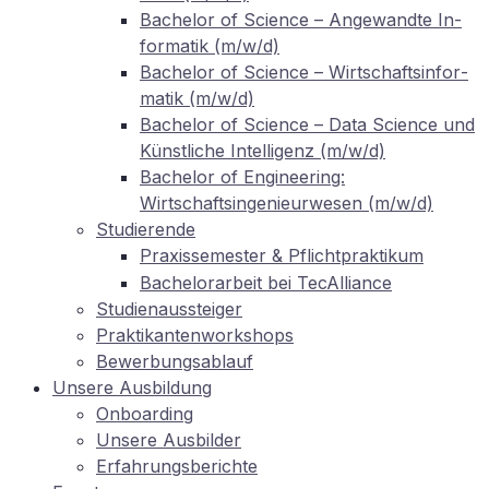
Ba­che­lor of Sci­ence – An­ge­wand­te In­
for­ma­tik (m/w/d)
Ba­che­lor of Sci­ence – Wirt­schafts­in­for­
ma­tik (m/w/d)
Ba­che­lor of Sci­ence – Data Sci­ence und
Künst­li­che In­tel­li­genz (m/w/d)
Ba­che­lor of En­gi­nee­ring:
Wirtschaftsingenieurwesen (m/w/d)
Stu­die­ren­de
Pra­xis­se­mes­ter
Pflichtpraktikum
&
Ba­che­lor­ar­beit bei TecAlliance
Stu­di­en­aus­stei­ger
Prak­ti­kan­ten­work­shops
Be­wer­bungs­ab­lauf
Un­se­re Ausbildung
On­boar­ding
Un­se­re Ausbilder
Er­fah­rungs­be­rich­te