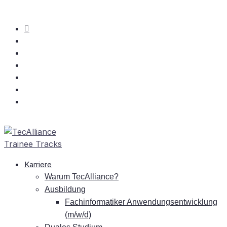
Kar­rie­re
War­um TecAlliance?
Aus­bil­dung
Fach­in­for­ma­ti­ker An­wen­dungs­ent­wick­lung
(m/w/d)