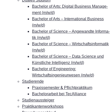
Dua­les Studium
Ba­che­lor of Arts: Di­gi­tal Busi­ness Ma­nage­
ment (m/w/d)
Ba­che­lor of Arts – In­ter­na­tio­nal Busi­ness
(m/w/d)
Ba­che­lor of Sci­ence – An­ge­wand­te In­for­ma­
tik (m/w/d)
Ba­che­lor of Sci­ence – Wirt­schafts­in­for­ma­tik
(m/w/d)
Ba­che­lor of Sci­ence – Data Sci­ence und
Künst­li­che In­tel­li­genz (m/w/d)
Ba­che­lor of En­gi­nee­ring:
Wirtschaftsingenieurwesen (m/w/d)
Stu­die­ren­de
&
Pra­xis­se­mes­ter
Pflichtpraktikum
Ba­che­lor­ar­beit bei TecAlliance
Stu­di­en­aus­stei­ger
Prak­ti­kan­ten­work­shops