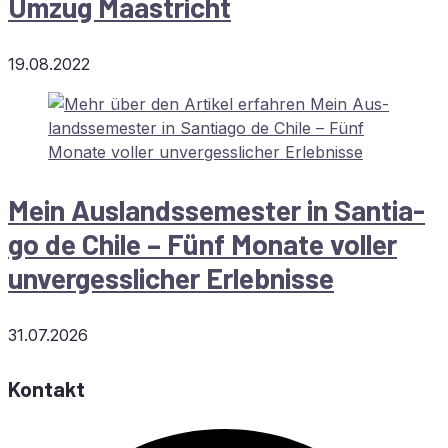
Um­zug Maastricht
19.08.2022
Mein Aus­lands­se­mes­ter in Sant­ia­
go de Chi­le – Fünf Mo­na­te vol­ler
un­ver­gess­li­cher Erlebnisse
31.07.2026
Kontakt