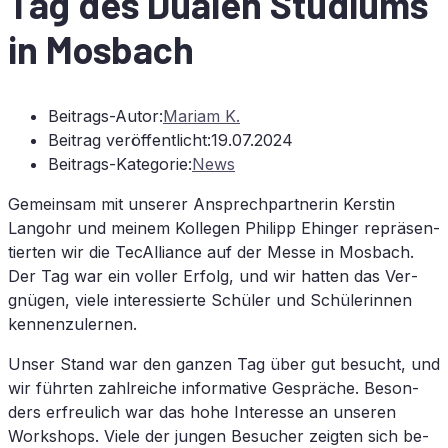
Tag des Dua­len Stu­di­ums
in Mosbach
Beitrags-Autor:
Mariam K.
Beitrag veröffentlicht:
19.07.2024
Beitrags-Kategorie:
News
Ge­mein­sam mit un­se­rer An­sprech­part­ne­rin Kers­tin
Lang­ohr und mei­nem Kol­le­gen Phil­ipp Ehin­ger re­prä­sen­
tier­ten wir die TecAlliance auf der Mes­se in Mos­bach.
Der Tag war ein vol­ler Er­folg, und wir hat­ten das Ver­
gnü­gen, vie­le in­ter­es­sier­te Schü­ler und Schü­le­rin­nen
kennenzulernen.
Un­ser Stand war den gan­zen Tag über gut be­sucht, und
wir führ­ten zahl­rei­che in­for­ma­ti­ve Ge­sprä­che. Be­son­
ders er­freu­lich war das hohe In­ter­es­se an un­se­ren
Work­shops. Vie­le der jun­gen Be­su­cher zeig­ten sich be­