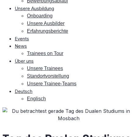
Be­wer­bungs­ab­lauf
Un­se­re Ausbildung
On­boar­ding
Un­se­re Ausbilder
Er­fah­rungs­be­rich­te
Events
News
Trai­nees on Tour
Über uns
Un­se­re Trainees
Stand­ort­vor­stel­lung
Un­se­re Trainee-Teams
Deutsch
Eng­lisch