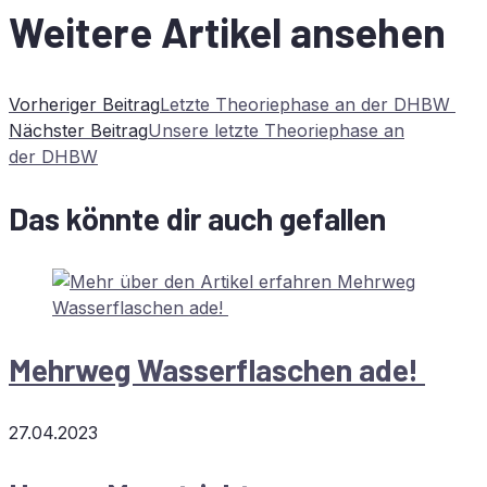
Weitere Artikel ansehen
Vorheriger Beitrag
Letz­te Theo­rie­pha­se an der
DHBW
Nächster Beitrag
Un­se­re letz­te Theo­rie­pha­se an
der
DHBW
Das könnte dir auch gefallen
Mehr­weg Was­ser­fla­schen ade!
27.04.2023