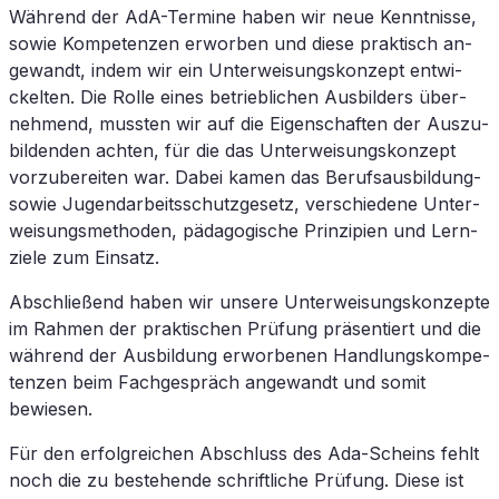
Wäh­rend der AdA-Ter­mi­ne ha­ben wir neue Kennt­nis­se,
so­wie Kom­pe­ten­zen er­wor­ben und die­se prak­tisch an­
ge­wandt, in­dem wir ein Un­ter­wei­sungs­kon­zept ent­wi­
ckel­ten. Die Rol­le ei­nes be­trieb­li­chen Aus­bil­ders über­
neh­mend, muss­ten wir auf die Ei­gen­schaf­ten der Aus­zu­
bil­den­den ach­ten, für die das Un­ter­wei­sungs­kon­zept
vor­zu­be­rei­ten war. Da­bei ka­men das Be­rufs­aus­bil­dung-
so­wie Ju­gend­ar­beits­schutz­ge­setz, ver­schie­de­ne Un­ter­
wei­sungs­me­tho­den, päd­ago­gi­sche Prin­zi­pi­en und Lern­
zie­le zum Einsatz.
Ab­schlie­ßend ha­ben wir un­se­re Un­ter­wei­sungs­kon­zep­te
im Rah­men der prak­ti­schen Prü­fung prä­sen­tiert und die
wäh­rend der Aus­bil­dung er­wor­be­nen Hand­lungs­kom­pe­
ten­zen beim Fach­ge­spräch an­ge­wandt und so­mit
bewiesen.
Für den er­folg­rei­chen Ab­schluss des Ada-Scheins fehlt
noch die zu be­stehen­de schrift­li­che Prü­fung. Die­se ist