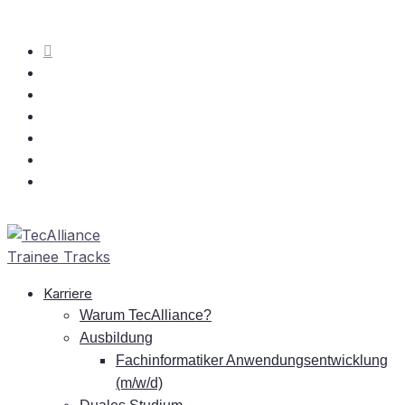
Kar­rie­re
War­um TecAlliance?
Aus­bil­dung
Fach­in­for­ma­ti­ker An­wen­dungs­ent­wick­lung
(m/w/d)