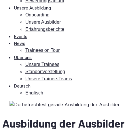
Be­wer­bungs­ab­lauf
Un­se­re Ausbildung
On­boar­ding
Un­se­re Ausbilder
Er­fah­rungs­be­rich­te
Events
News
Trai­nees on Tour
Über uns
Un­se­re Trainees
Stand­ort­vor­stel­lung
Un­se­re Trainee-Teams
Deutsch
Eng­lisch
Aus­bil­dung der Ausbilder