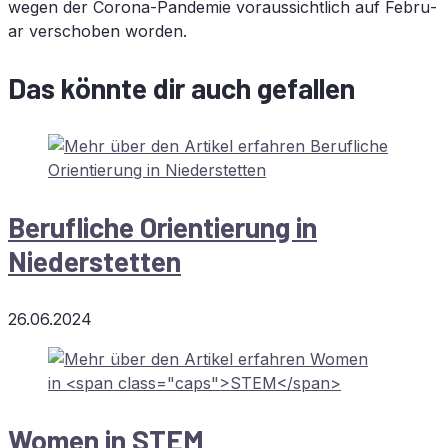
we­gen der Co­ro­na-Pan­de­mie vor­aus­sicht­lich auf Fe­bru­
ar ver­scho­ben worden.
Das könnte dir auch gefallen
Be­ruf­li­che Ori­en­tie­rung in
Niederstetten
26.06.2024
Wo­men in
STEM