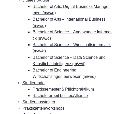
Dua­les Studium
Ba­che­lor of Arts: Di­gi­tal Busi­ness Ma­nage­
ment (m/w/d)
Ba­che­lor of Arts – In­ter­na­tio­nal Busi­ness
(m/w/d)
Ba­che­lor of Sci­ence – An­ge­wand­te In­for­ma­
tik (m/w/d)
Ba­che­lor of Sci­ence – Wirt­schafts­in­for­ma­tik
(m/w/d)
Ba­che­lor of Sci­ence – Data Sci­ence und
Künst­li­che In­tel­li­genz (m/w/d)
Ba­che­lor of En­gi­nee­ring:
Wirtschaftsingenieurwesen (m/w/d)
Stu­die­ren­de
&
Pra­xis­se­mes­ter
Pflichtpraktikum
Ba­che­lor­ar­beit bei TecAlliance
Stu­di­en­aus­stei­ger
Prak­ti­kan­ten­work­shops