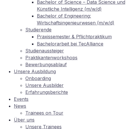
Ba­che­lor of Sci­ence – Data Sci­ence und
Künst­li­che In­tel­li­genz (m/w/d)
Ba­che­lor of En­gi­nee­ring:
Wirtschaftsingenieurwesen (m/w/d)
Stu­die­ren­de
Pra­xis­se­mes­ter
Pflichtpraktikum
&
Ba­che­lor­ar­beit bei TecAlliance
Stu­di­en­aus­stei­ger
Prak­ti­kan­ten­work­shops
Be­wer­bungs­ab­lauf
Un­se­re Ausbildung
On­boar­ding
Un­se­re Ausbilder
Er­fah­rungs­be­rich­te
Events
News
Trai­nees on Tour
Über uns
Un­se­re Trainees