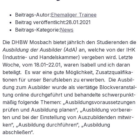
Beitrags-Autor:
Ehemaliger Trainee
Beitrag veröffentlicht:
28.01.2021
Beitrags-Kategorie:
News
Die
DHBW
Mos­bach bie­tet jähr­lich den Stu­die­ren­den die
Aus­bil­dung der Aus­bil­der (AdA)
an, wel­che von der
IHK
(In­dus­trie- und Han­dels­kam­mer) ver­ge­ben wird. Letz­te
Wo­che, vom 18.01–22.01, wa­ren Isa­bell und ich dar­an
be­tei­ligt. Es war eine gute Mög­lich­keit, Zu­satz­qua­li­fi­ka­
tio­nen für un­ser Be­rufs­le­ben zu er­wer­ben. Die Aus­bil­
dung zum Aus­bil­der wur­de als vier­tä­ti­ge Block­ver­an­stal­
tung on­line durch­ge­führt und be­han­del­te schwer­punkt­
mä­ßig fol­gen­de The­men: „Aus­bil­dungs­vor­aus­set­zun­gen
prü­fen und Aus­bil­dung pla­nen“, „Aus­bil­dung vor­be­rei­
ten und bei der Ein­stel­lung von Aus­zu­bil­den­den mit­wir­
ken“, „Aus­bil­dung durch­füh­ren“, „Aus­bil­dung
abschließen“.