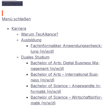
TecAlliance
Menü schließen
Kar­rie­re
War­um TecAlliance?
Aus­bil­dung
Fach­in­for­ma­ti­ker An­wen­dungs­ent­wick­
lung (m/w/d)
Dua­les Studium
Ba­che­lor of Arts: Di­gi­tal Busi­ness Ma­
nage­ment (m/w/d)
Ba­che­lor of Arts – In­ter­na­tio­nal Busi­
ness (m/w/d)
Ba­che­lor of Sci­ence – An­ge­wand­te In­
for­ma­tik (m/w/d)
Ba­che­lor of Sci­ence – Wirt­schafts­in­for­
ma­tik (m/w/d)