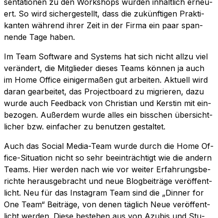
sen­ta­tio­nen zu den Work­shops wur­den in­halt­lich er­neu­
ert. So wird si­cher­ge­stellt, dass die zu­künf­ti­gen Prak­ti­
kan­ten wäh­rend ih­rer Zeit in der Fir­ma ein paar span­
nen­de Tage haben.
Im Team Soft­ware and Sys­tems hat sich nicht all­zu viel
ver­än­dert, die Mit­glie­der die­ses Teams kön­nen ja auch
im Home Of­fice ei­ni­ger­ma­ßen gut ar­bei­ten. Ak­tu­ell wird
dar­an ge­ar­bei­tet, das Pro­ject­board zu mi­grie­ren, dazu
wur­de auch Feed­back von Chris­ti­an und Kers­tin mit ein­
be­zo­gen. Au­ßer­dem wur­de al­les ein biss­chen über­sicht­
li­cher bzw. ein­fa­cher zu be­nut­zen gestaltet.
Auch das Social Media-Team wur­de durch die Home Of­
fice-Si­tua­ti­on nicht so sehr be­ein­träch­tigt wie die an­dern
Teams. Hier wer­den nach wie vor wei­ter Er­fah­rungs­be­
rich­te her­aus­ge­bracht und neue Blog­bei­trä­ge ver­öf­fent­
licht. Neu für das In­sta­gram Team sind die „Din­ner for
One Team“ Bei­trä­ge, von de­nen täg­lich Neue ver­öf­fent­
licht wer­den. Die­se be­stehen aus von Azu­bis und Stu­