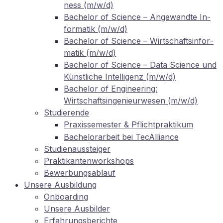
ness (m/w/d)
Ba­che­lor of Sci­ence – An­ge­wand­te In­
for­ma­tik (m/w/d)
Ba­che­lor of Sci­ence – Wirt­schafts­in­for­
ma­tik (m/w/d)
Ba­che­lor of Sci­ence – Data Sci­ence und
Künst­li­che In­tel­li­genz (m/w/d)
Ba­che­lor of En­gi­nee­ring:
Wirtschaftsingenieurwesen (m/w/d)
Stu­die­ren­de
Pra­xis­se­mes­ter
Pflichtpraktikum
&
Ba­che­lor­ar­beit bei TecAlliance
Stu­di­en­aus­stei­ger
Prak­ti­kan­ten­work­shops
Be­wer­bungs­ab­lauf
Un­se­re Ausbildung
On­boar­ding
Un­se­re Ausbilder
Er­fah­rungs­be­rich­te