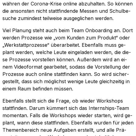
wäh­ren der Co­ro­na-Kri­se on­line ab­zu­hal­ten. So kön­nen
die an­sons­ten nicht statt­fin­den­de Mes­sen und Schul­be­
su­che zu­min­dest teil­wei­se aus­ge­gli­chen werden.
Viel Pla­nung steht auch beim Team On­boar­ding an. Dort
wer­den Pro­zes­se wie „vom Kun­den zum Pro­dukt“ oder
„Werk­statt­pro­zes­se“ über­ar­bei­tet. Eben­falls muss ge­
plant wer­den, wel­che Leu­te ein­ge­la­den wer­den, die die­
se Pro­zes­se vor­stel­len kön­nen. Au­ßer­dem wird an ei­
nem Vi­deo­for­mat ge­ar­bei­tet, so­dass die Vor­stel­lung der
Pro­zes­se auch on­line statt­fin­den kann. So wird si­cher­
ge­stellt, dass sich mög­lichst we­ni­ge Leu­te gleich­zei­tig in
ei­nem Raum be­fin­den müssen.
Eben­falls stellt sich die Fra­ge, ob wie­der Work­shops
statt­fin­den. Dar­um küm­mert sich das In­tern­ships-Team
mo­men­tan. Falls die Work­shops wie­der star­ten, wird ge­
plant, wann die­se statt­fin­den. Eben­falls wur­den für je­den
The­men­be­reich neue Auf­ga­ben er­stellt, und alle Prä­