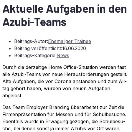
Ak­tu­el­le Auf­ga­ben in den
Azubi-Teams
Beitrags-Autor:
Ehemaliger Trainee
Beitrag veröffentlicht:
16.06.2020
Beitrags-Kategorie:
News
Durch die der­zei­ti­ge Home Of­fice-Si­tua­ti­on wer­den fast
alle Azu­bi-Teams vor neue Her­aus­for­de­run­gen ge­stellt.
Alte Auf­ga­ben, die vor Co­ro­na an­stan­den und zum All­
tag ge­hört ha­ben, wur­den von neu­en Auf­ga­ben
abgelöst.
Das Team Em­ploy­er Bran­ding über­ar­bei­tet zur Zeit die
Fir­men­prä­sen­ta­ti­on für Mes­sen und für Schul­be­su­che.
Eben­falls wur­de in Er­wä­gung ge­zo­gen, die Schul­be­su­
che, bei de­nen sonst ja im­mer Azu­bis vor Ort wa­ren,