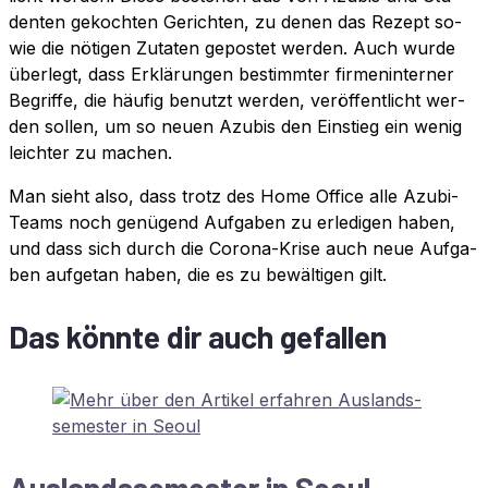
den­ten ge­koch­ten Ge­rich­ten, zu de­nen das Re­zept so­
wie die nö­ti­gen Zu­ta­ten ge­pos­tet wer­den. Auch wur­de
über­legt, dass Er­klä­run­gen be­stimm­ter fir­men­in­ter­ner
Be­grif­fe, die häu­fig be­nutzt wer­den, ver­öf­fent­licht wer­
den sol­len, um so neu­en Azu­bis den Ein­stieg ein we­nig
leich­ter zu machen.
Man sieht also, dass trotz des Home Of­fice alle Azu­bi-
Teams noch ge­nü­gend Auf­ga­ben zu er­le­di­gen ha­ben,
und dass sich durch die Co­ro­na-Kri­se auch neue Auf­ga­
ben auf­ge­tan ha­ben, die es zu be­wäl­ti­gen gilt.
Das könnte dir auch gefallen