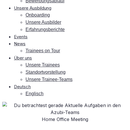
Be­wer­bungs­ab­lauf
Un­se­re Ausbildung
On­boar­ding
Un­se­re Ausbilder
Er­fah­rungs­be­rich­te
Events
News
Trai­nees on Tour
Über uns
Un­se­re Trainees
Stand­ort­vor­stel­lung
Un­se­re Trainee-Teams
Deutsch
Eng­lisch
Home Office Meeting