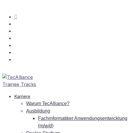
Kar­rie­re
War­um TecAlliance?
Aus­bil­dung
Fach­in­for­ma­ti­ker An­wen­dungs­ent­wick­lung
(m/w/d)