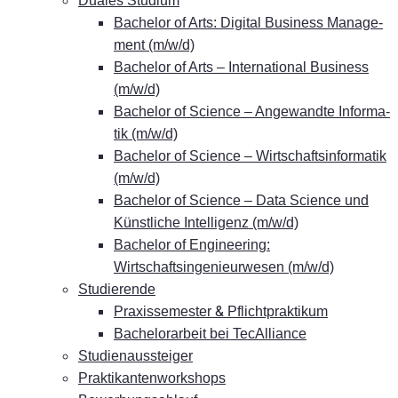
Dua­les Studium
Ba­che­lor of Arts: Di­gi­tal Busi­ness Ma­nage­
ment (m/w/d)
Ba­che­lor of Arts – In­ter­na­tio­nal Busi­ness
(m/w/d)
Ba­che­lor of Sci­ence – An­ge­wand­te In­for­ma­
tik (m/w/d)
Ba­che­lor of Sci­ence – Wirt­schafts­in­for­ma­tik
(m/w/d)
Ba­che­lor of Sci­ence – Data Sci­ence und
Künst­li­che In­tel­li­genz (m/w/d)
Ba­che­lor of En­gi­nee­ring:
Wirtschaftsingenieurwesen (m/w/d)
Stu­die­ren­de
&
Pra­xis­se­mes­ter
Pflichtpraktikum
Ba­che­lor­ar­beit bei TecAlliance
Stu­di­en­aus­stei­ger
Prak­ti­kan­ten­work­shops