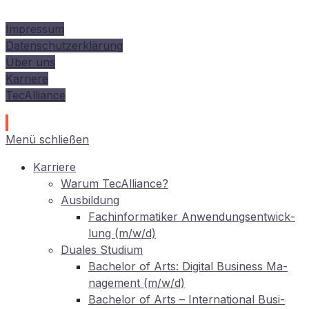
Impressum
Datenschutzerklärung
Über uns
Karriere
TecAlliance
Menü schließen
Kar­rie­re
War­um TecAlliance?
Aus­bil­dung
Fach­in­for­ma­ti­ker An­wen­dungs­ent­wick­
lung (m/w/d)
Dua­les Studium
Ba­che­lor of Arts: Di­gi­tal Busi­ness Ma­
nage­ment (m/w/d)
Ba­che­lor of Arts – In­ter­na­tio­nal Busi­