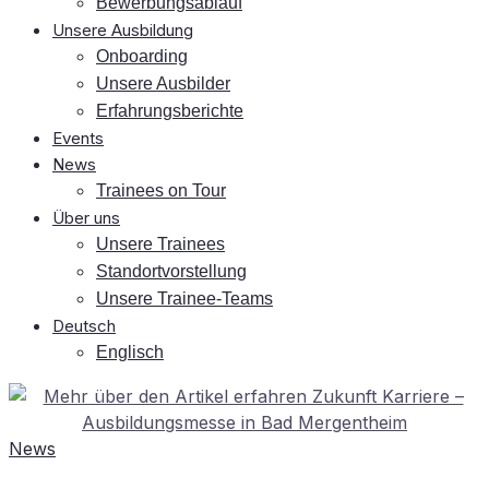
Be­wer­bungs­ab­lauf
Un­se­re Ausbildung
On­boar­ding
Un­se­re Ausbilder
Er­fah­rungs­be­rich­te
Events
News
Trai­nees on Tour
Über uns
Un­se­re Trainees
Stand­ort­vor­stel­lung
Un­se­re Trainee-Teams
Deutsch
Eng­lisch
News