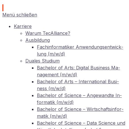
Menü schließen
Kar­rie­re
War­um TecAlliance?
Aus­bil­dung
Fach­in­for­ma­ti­ker An­wen­dungs­ent­wick­
lung (m/w/d)
Dua­les Studium
Ba­che­lor of Arts: Di­gi­tal Busi­ness Ma­
nage­ment (m/w/d)
Ba­che­lor of Arts – In­ter­na­tio­nal Busi­
ness (m/w/d)
Ba­che­lor of Sci­ence – An­ge­wand­te In­
for­ma­tik (m/w/d)
Ba­che­lor of Sci­ence – Wirt­schafts­in­for­
ma­tik (m/w/d)
Ba­che­lor of Sci­ence – Data Sci­ence und