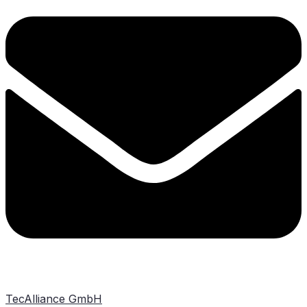
TecAlliance GmbH