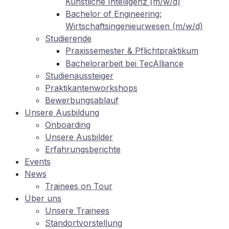
Künst­li­che In­tel­li­genz (m/w/d)
Ba­che­lor of En­gi­nee­ring:
Wirtschaftsingenieurwesen (m/w/d)
Stu­die­ren­de
Pra­xis­se­mes­ter
Pflichtpraktikum
&
Ba­che­lor­ar­beit bei TecAlliance
Stu­di­en­aus­stei­ger
Prak­ti­kan­ten­work­shops
Be­wer­bungs­ab­lauf
Un­se­re Ausbildung
On­boar­ding
Un­se­re Ausbilder
Er­fah­rungs­be­rich­te
Events
News
Trai­nees on Tour
Über uns
Un­se­re Trainees
Stand­ort­vor­stel­lung