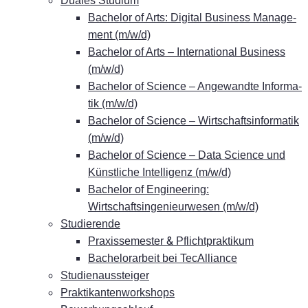
Dua­les Studium
Ba­che­lor of Arts: Di­gi­tal Busi­ness Ma­nage­
ment (m/w/d)
Ba­che­lor of Arts – In­ter­na­tio­nal Busi­ness
(m/w/d)
Ba­che­lor of Sci­ence – An­ge­wand­te In­for­ma­
tik (m/w/d)
Ba­che­lor of Sci­ence – Wirt­schafts­in­for­ma­tik
(m/w/d)
Ba­che­lor of Sci­ence – Data Sci­ence und
Künst­li­che In­tel­li­genz (m/w/d)
Ba­che­lor of En­gi­nee­ring:
Wirtschaftsingenieurwesen (m/w/d)
Stu­die­ren­de
&
Pra­xis­se­mes­ter
Pflichtpraktikum
Ba­che­lor­ar­beit bei TecAlliance
Stu­di­en­aus­stei­ger
Prak­ti­kan­ten­work­shops