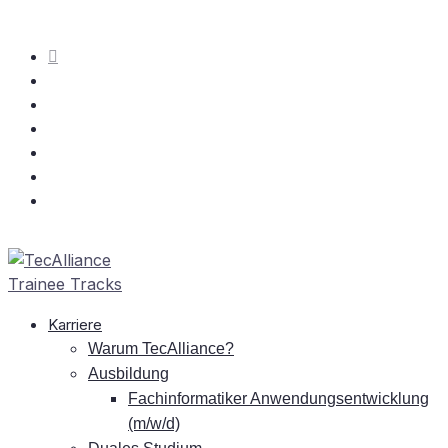
Kar­rie­re
War­um TecAlliance?
Aus­bil­dung
Fach­in­for­ma­ti­ker An­wen­dungs­ent­wick­lung
(m/w/d)