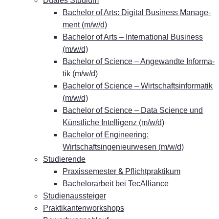
Dua­les Studium
Ba­che­lor of Arts: Di­gi­tal Busi­ness Ma­nage­
ment (m/w/d)
Ba­che­lor of Arts – In­ter­na­tio­nal Busi­ness
(m/w/d)
Ba­che­lor of Sci­ence – An­ge­wand­te In­for­ma­
tik (m/w/d)
Ba­che­lor of Sci­ence – Wirt­schafts­in­for­ma­tik
(m/w/d)
Ba­che­lor of Sci­ence – Data Sci­ence und
Künst­li­che In­tel­li­genz (m/w/d)
Ba­che­lor of En­gi­nee­ring:
Wirtschaftsingenieurwesen (m/w/d)
Stu­die­ren­de
&
Pra­xis­se­mes­ter
Pflichtpraktikum
Ba­che­lor­ar­beit bei TecAlliance
Stu­di­en­aus­stei­ger
Prak­ti­kan­ten­work­shops