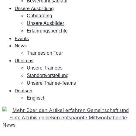
Be­wer­bungs­ab­lauf
Un­se­re Ausbildung
On­boar­ding
Un­se­re Ausbilder
Er­fah­rungs­be­rich­te
Events
News
Trai­nees on Tour
Über uns
Un­se­re Trainees
Stand­ort­vor­stel­lung
Un­se­re Trainee-Teams
Deutsch
Eng­lisch
News