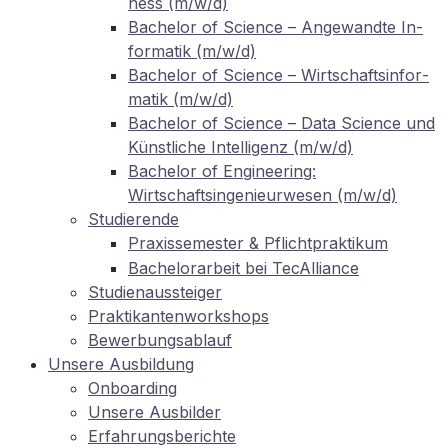
ness (m/w/d)
Ba­che­lor of Sci­ence – An­ge­wand­te In­
for­ma­tik (m/w/d)
Ba­che­lor of Sci­ence – Wirt­schafts­in­for­
ma­tik (m/w/d)
Ba­che­lor of Sci­ence – Data Sci­ence und
Künst­li­che In­tel­li­genz (m/w/d)
Ba­che­lor of En­gi­nee­ring:
Wirtschaftsingenieurwesen (m/w/d)
Stu­die­ren­de
Pra­xis­se­mes­ter
Pflichtpraktikum
&
Ba­che­lor­ar­beit bei TecAlliance
Stu­di­en­aus­stei­ger
Prak­ti­kan­ten­work­shops
Be­wer­bungs­ab­lauf
Un­se­re Ausbildung
On­boar­ding
Un­se­re Ausbilder
Er­fah­rungs­be­rich­te