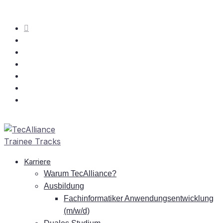
Kar­rie­re
War­um TecAlliance?
Aus­bil­dung
Fach­in­for­ma­ti­ker An­wen­dungs­ent­wick­lung
(m/w/d)