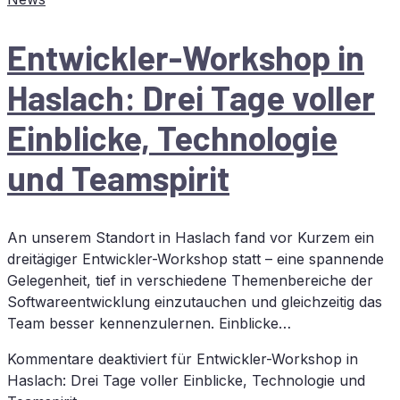
Ent­wick­ler-Work­shop in
Has­lach: Drei Tage vol­ler
Ein­bli­cke, Tech­no­lo­gie
und Teamspirit
An unserem Standort in Haslach fand vor Kurzem ein
dreitägiger Entwickler-Workshop statt – eine spannende
Gelegenheit, tief in verschiedene Themenbereiche der
Softwareentwicklung einzutauchen und gleichzeitig das
Team besser kennenzulernen. Einblicke…
Kommentare deaktiviert
für Ent­wick­ler-Work­shop in
Has­lach: Drei Tage vol­ler Ein­bli­cke, Tech­no­lo­gie und