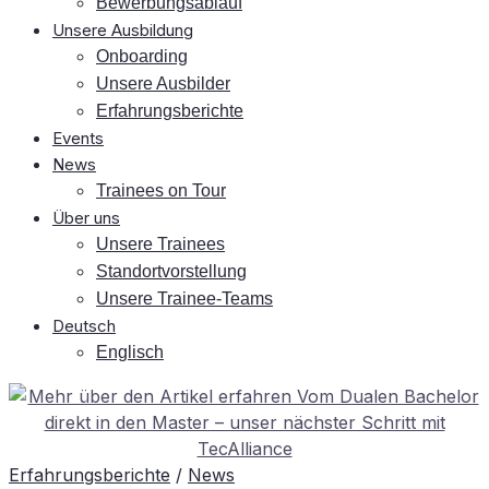
Be­wer­bungs­ab­lauf
Un­se­re Ausbildung
On­boar­ding
Un­se­re Ausbilder
Er­fah­rungs­be­rich­te
Events
News
Trai­nees on Tour
Über uns
Un­se­re Trainees
Stand­ort­vor­stel­lung
Un­se­re Trainee-Teams
Deutsch
Eng­lisch
Erfahrungsberichte
/
News