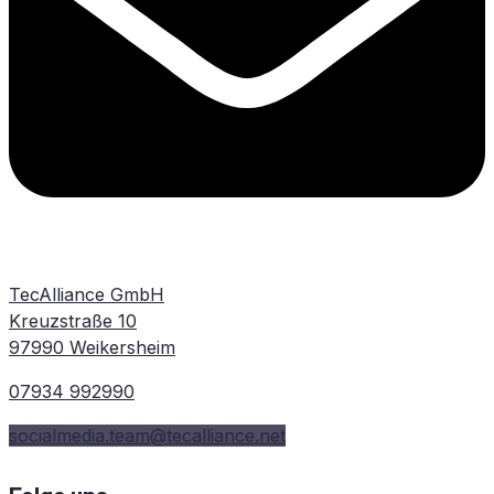
TecAlliance GmbH
Kreuzstraße 10
97990 Weikersheim
07934 992990
socialmedia.team@tecalliance.net