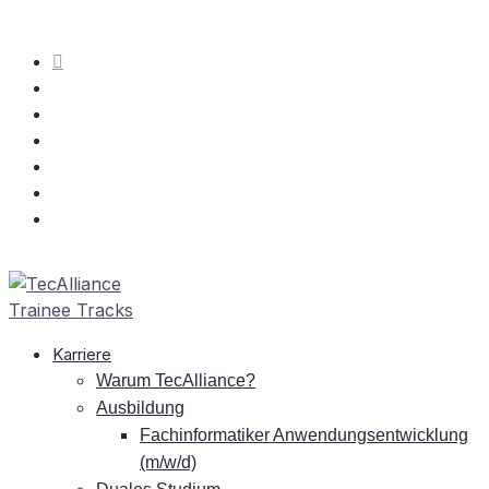
Kar­rie­re
War­um TecAlliance?
Aus­bil­dung
Fach­in­for­ma­ti­ker An­wen­dungs­ent­wick­lung
(m/w/d)