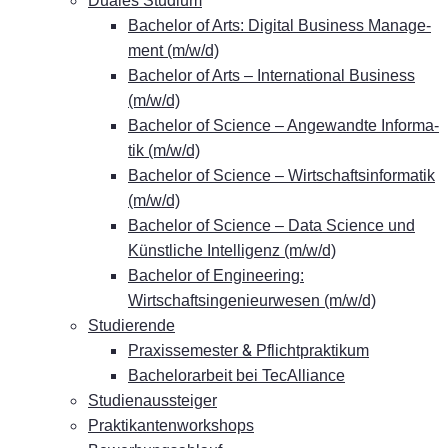
Dua­les Studium
Ba­che­lor of Arts: Di­gi­tal Busi­ness Ma­nage­
ment (m/w/d)
Ba­che­lor of Arts – In­ter­na­tio­nal Busi­ness
(m/w/d)
Ba­che­lor of Sci­ence – An­ge­wand­te In­for­ma­
tik (m/w/d)
Ba­che­lor of Sci­ence – Wirt­schafts­in­for­ma­tik
(m/w/d)
Ba­che­lor of Sci­ence – Data Sci­ence und
Künst­li­che In­tel­li­genz (m/w/d)
Ba­che­lor of En­gi­nee­ring:
Wirtschaftsingenieurwesen (m/w/d)
Stu­die­ren­de
&
Pra­xis­se­mes­ter
Pflichtpraktikum
Ba­che­lor­ar­beit bei TecAlliance
Stu­di­en­aus­stei­ger
Prak­ti­kan­ten­work­shops