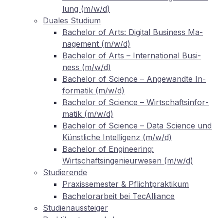
lung (m/w/d)
Dua­les Studium
Ba­che­lor of Arts: Di­gi­tal Busi­ness Ma­
nage­ment (m/w/d)
Ba­che­lor of Arts – In­ter­na­tio­nal Busi­
ness (m/w/d)
Ba­che­lor of Sci­ence – An­ge­wand­te In­
for­ma­tik (m/w/d)
Ba­che­lor of Sci­ence – Wirt­schafts­in­for­
ma­tik (m/w/d)
Ba­che­lor of Sci­ence – Data Sci­ence und
Künst­li­che In­tel­li­genz (m/w/d)
Ba­che­lor of En­gi­nee­ring:
Wirtschaftsingenieurwesen (m/w/d)
Stu­die­ren­de
Pra­xis­se­mes­ter
Pflichtpraktikum
&
Ba­che­lor­ar­beit bei TecAlliance
Stu­di­en­aus­stei­ger