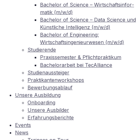
Ba­che­lor of Sci­ence – Wirt­schafts­in­for­
ma­tik (m/w/d)
Ba­che­lor of Sci­ence – Data Sci­ence und
Künst­li­che In­tel­li­genz (m/w/d)
Ba­che­lor of En­gi­nee­ring:
Wirtschaftsingenieurwesen (m/w/d)
Stu­die­ren­de
Pra­xis­se­mes­ter
Pflichtpraktikum
&
Ba­che­lor­ar­beit bei TecAlliance
Stu­di­en­aus­stei­ger
Prak­ti­kan­ten­work­shops
Be­wer­bungs­ab­lauf
Un­se­re Ausbildung
On­boar­ding
Un­se­re Ausbilder
Er­fah­rungs­be­rich­te
Events
News