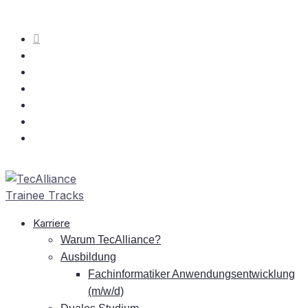
Kar­rie­re
War­um TecAlliance?
Aus­bil­dung
Fach­in­for­ma­ti­ker An­wen­dungs­ent­wick­lung
(m/w/d)