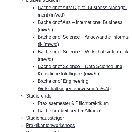
Dua­les Studium
Ba­che­lor of Arts: Di­gi­tal Busi­ness Ma­nage­
ment (m/w/d)
Ba­che­lor of Arts – In­ter­na­tio­nal Busi­ness
(m/w/d)
Ba­che­lor of Sci­ence – An­ge­wand­te In­for­ma­
tik (m/w/d)
Ba­che­lor of Sci­ence – Wirt­schafts­in­for­ma­tik
(m/w/d)
Ba­che­lor of Sci­ence – Data Sci­ence und
Künst­li­che In­tel­li­genz (m/w/d)
Ba­che­lor of En­gi­nee­ring:
Wirtschaftsingenieurwesen (m/w/d)
Stu­die­ren­de
&
Pra­xis­se­mes­ter
Pflichtpraktikum
Ba­che­lor­ar­beit bei TecAlliance
Stu­di­en­aus­stei­ger
Prak­ti­kan­ten­work­shops