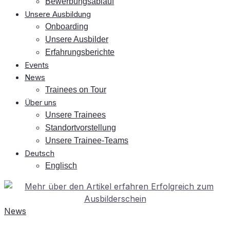
Be­wer­bungs­ab­lauf
Un­se­re Ausbildung
On­boar­ding
Un­se­re Ausbilder
Er­fah­rungs­be­rich­te
Events
News
Trai­nees on Tour
Über uns
Un­se­re Trainees
Stand­ort­vor­stel­lung
Un­se­re Trainee-Teams
Deutsch
Eng­lisch
News