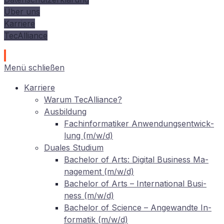
Über uns
Karriere
TecAlliance
Menü schließen
Kar­rie­re
War­um TecAlliance?
Aus­bil­dung
Fach­in­for­ma­ti­ker An­wen­dungs­ent­wick­
lung (m/w/d)
Dua­les Studium
Ba­che­lor of Arts: Di­gi­tal Busi­ness Ma­
nage­ment (m/w/d)
Ba­che­lor of Arts – In­ter­na­tio­nal Busi­
ness (m/w/d)
Ba­che­lor of Sci­ence – An­ge­wand­te In­
for­ma­tik (m/w/d)