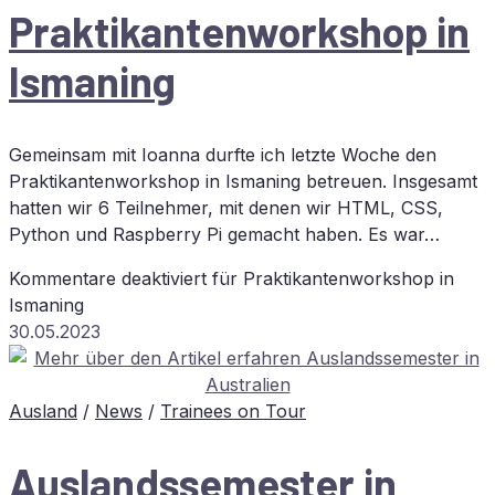
Prak­ti­kan­ten­work­shop in
Ismaning
Gemeinsam mit Ioanna durfte ich letzte Woche den
Praktikantenworkshop in Ismaning betreuen. Insgesamt
hatten wir 6 Teilnehmer, mit denen wir HTML, CSS,
Python und Raspberry Pi gemacht haben. Es war…
Kommentare deaktiviert
für Prak­ti­kan­ten­work­shop in
Ismaning
30.05.2023
Ausland
/
News
/
Trainees on Tour
Aus­lands­se­mes­ter in