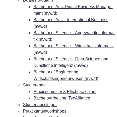
Dua­les Studium
Ba­che­lor of Arts: Di­gi­tal Busi­ness Ma­nage­
ment (m/w/d)
Ba­che­lor of Arts – In­ter­na­tio­nal Busi­ness
(m/w/d)
Ba­che­lor of Sci­ence – An­ge­wand­te In­for­ma­
tik (m/w/d)
Ba­che­lor of Sci­ence – Wirt­schafts­in­for­ma­tik
(m/w/d)
Ba­che­lor of Sci­ence – Data Sci­ence und
Künst­li­che In­tel­li­genz (m/w/d)
Ba­che­lor of En­gi­nee­ring:
Wirtschaftsingenieurwesen (m/w/d)
Stu­die­ren­de
&
Pra­xis­se­mes­ter
Pflichtpraktikum
Ba­che­lor­ar­beit bei TecAlliance
Stu­di­en­aus­stei­ger
Prak­ti­kan­ten­work­shops