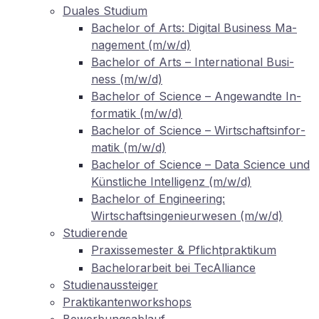
Dua­les Studium
Ba­che­lor of Arts: Di­gi­tal Busi­ness Ma­
nage­ment (m/w/d)
Ba­che­lor of Arts – In­ter­na­tio­nal Busi­
ness (m/w/d)
Ba­che­lor of Sci­ence – An­ge­wand­te In­
for­ma­tik (m/w/d)
Ba­che­lor of Sci­ence – Wirt­schafts­in­for­
ma­tik (m/w/d)
Ba­che­lor of Sci­ence – Data Sci­ence und
Künst­li­che In­tel­li­genz (m/w/d)
Ba­che­lor of En­gi­nee­ring:
Wirtschaftsingenieurwesen (m/w/d)
Stu­die­ren­de
Pra­xis­se­mes­ter
Pflichtpraktikum
&
Ba­che­lor­ar­beit bei TecAlliance
Stu­di­en­aus­stei­ger
Prak­ti­kan­ten­work­shops