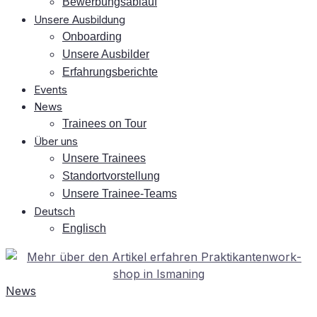
Be­wer­bungs­ab­lauf
Un­se­re Ausbildung
On­boar­ding
Un­se­re Ausbilder
Er­fah­rungs­be­rich­te
Events
News
Trai­nees on Tour
Über uns
Un­se­re Trainees
Stand­ort­vor­stel­lung
Un­se­re Trainee-Teams
Deutsch
Eng­lisch
News