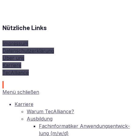
Nützliche Links
Impressum
Datenschutzerklärung
Über uns
Karriere
TecAlliance
Menü schließen
Kar­rie­re
War­um TecAlliance?
Aus­bil­dung
Fach­in­for­ma­ti­ker An­wen­dungs­ent­wick­
lung (m/w/d)