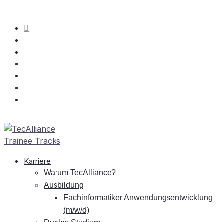
Kar­rie­re
War­um TecAlliance?
Aus­bil­dung
Fach­in­for­ma­ti­ker An­wen­dungs­ent­wick­lung
(m/w/d)