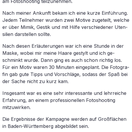
am Fo­to­shoo­ting teilzunehmen.
Nach mei­ner An­kunft be­kam ich eine kur­ze Ein­füh­rung.
Je­dem Teil­neh­mer wur­den zwei Mo­ti­ve zu­ge­teilt, wel­che
er über Mi­mik, Ges­tik und mit Hil­fe ver­schie­de­ner Uten­
si­li­en dar­stel­len sollte.
Nach die­sen Er­läu­te­run­gen war ich eine Stun­de in der
Mas­ke, wo­bei mir mei­ne Haa­re ge­stylt und ich ge­
schminkt wur­de. Dann ging es auch schon rich­tig los.
Für ein Mo­tiv wa­ren 30 Mi­nu­ten ein­ge­plant. Die Fo­to­gra­
fin gab gute Tipps und Vor­schlä­ge, so­dass der Spaß bei
der Sa­che nicht zu kurz kam.
Ins­ge­samt war es eine sehr in­ter­es­san­te und lehr­rei­che
Er­fah­rung, an ei­nem pro­fes­sio­nel­len Fo­to­shoo­ting
mitzuwirken.
Die Er­geb­nis­se der Kam­pa­gne wer­den auf Groß­flä­chen
in Ba­den-Würt­tem­berg ab­ge­bil­det sein.