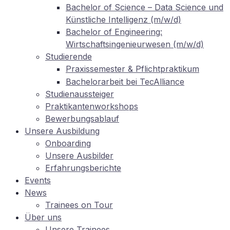
Ba­che­lor of Sci­ence – Data Sci­ence und
Künst­li­che In­tel­li­genz (m/w/d)
Ba­che­lor of En­gi­nee­ring:
Wirtschaftsingenieurwesen (m/w/d)
Stu­die­ren­de
Pra­xis­se­mes­ter
Pflichtpraktikum
&
Ba­che­lor­ar­beit bei TecAlliance
Stu­di­en­aus­stei­ger
Prak­ti­kan­ten­work­shops
Be­wer­bungs­ab­lauf
Un­se­re Ausbildung
On­boar­ding
Un­se­re Ausbilder
Er­fah­rungs­be­rich­te
Events
News
Trai­nees on Tour
Über uns
Un­se­re Trainees