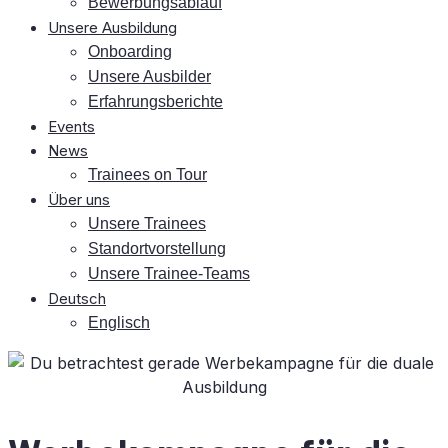
Be­wer­bungs­ab­lauf
Un­se­re Ausbildung
On­boar­ding
Un­se­re Ausbilder
Er­fah­rungs­be­rich­te
Events
News
Trai­nees on Tour
Über uns
Un­se­re Trainees
Stand­ort­vor­stel­lung
Un­se­re Trainee-Teams
Deutsch
Eng­lisch