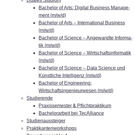
Dua­les Studium
Ba­che­lor of Arts: Di­gi­tal Busi­ness Ma­nage­
ment (m/w/d)
Ba­che­lor of Arts – In­ter­na­tio­nal Busi­ness
(m/w/d)
Ba­che­lor of Sci­ence – An­ge­wand­te In­for­ma­
tik (m/w/d)
Ba­che­lor of Sci­ence – Wirt­schafts­in­for­ma­tik
(m/w/d)
Ba­che­lor of Sci­ence – Data Sci­ence und
Künst­li­che In­tel­li­genz (m/w/d)
Ba­che­lor of En­gi­nee­ring:
Wirtschaftsingenieurwesen (m/w/d)
Stu­die­ren­de
&
Pra­xis­se­mes­ter
Pflichtpraktikum
Ba­che­lor­ar­beit bei TecAlliance
Stu­di­en­aus­stei­ger
Prak­ti­kan­ten­work­shops