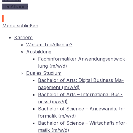
TecAlliance
Menü schließen
Kar­rie­re
War­um TecAlliance?
Aus­bil­dung
Fach­in­for­ma­ti­ker An­wen­dungs­ent­wick­
lung (m/w/d)
Dua­les Studium
Ba­che­lor of Arts: Di­gi­tal Busi­ness Ma­
nage­ment (m/w/d)
Ba­che­lor of Arts – In­ter­na­tio­nal Busi­
ness (m/w/d)
Ba­che­lor of Sci­ence – An­ge­wand­te In­
for­ma­tik (m/w/d)
Ba­che­lor of Sci­ence – Wirt­schafts­in­for­
ma­tik (m/w/d)