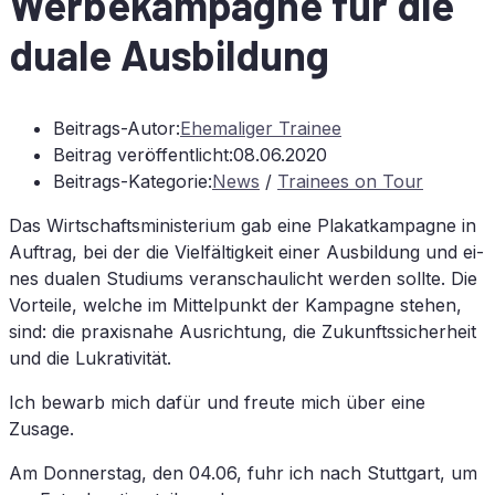
Wer­be­kam­pa­gne für die
dua­le Ausbildung
Beitrags-Autor:
Ehemaliger Trainee
Beitrag veröffentlicht:
08.06.2020
Beitrags-Kategorie:
News
/
Trainees on Tour
Das Wirt­schafts­mi­nis­te­ri­um gab eine Pla­kat­kam­pa­gne in
Auf­trag, bei der die Viel­fäl­tig­keit ei­ner Aus­bil­dung und ei­
nes dua­len Stu­di­ums ver­an­schau­licht wer­den soll­te. Die
Vor­tei­le, wel­che im Mit­tel­punkt der Kam­pa­gne ste­hen,
sind: die pra­xis­na­he Aus­rich­tung, die Zu­kunfts­si­cher­heit
und die Lukrativität.
Ich be­warb mich da­für und freu­te mich über eine
Zusage.
Am Don­ners­tag, den 04.06, fuhr ich nach Stutt­gart, um