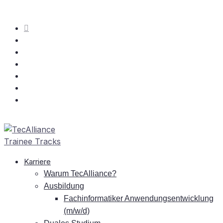
Kar­rie­re
War­um TecAlliance?
Aus­bil­dung
Fach­in­for­ma­ti­ker An­wen­dungs­ent­wick­lung
(m/w/d)