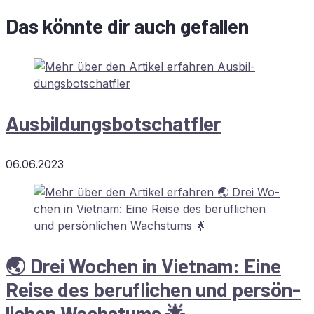
Das könnte dir auch gefallen
Aus­bil­dungs­bot­schatf­ler
06.06.2023
🌏 Drei Wo­chen in Viet­nam: Eine
Rei­se des be­ruf­li­chen und per­sön­
li­chen Wachstums 🌟