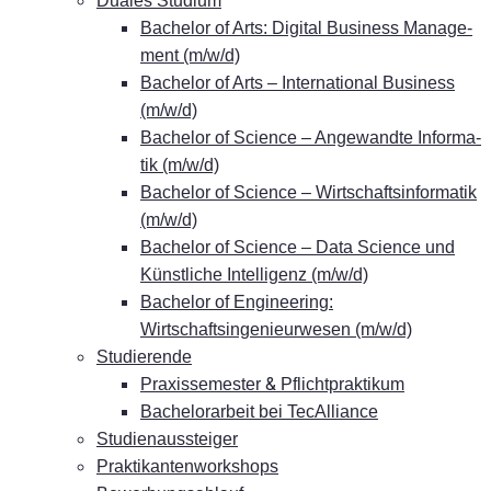
Dua­les Studium
Ba­che­lor of Arts: Di­gi­tal Busi­ness Ma­nage­
ment (m/w/d)
Ba­che­lor of Arts – In­ter­na­tio­nal Busi­ness
(m/w/d)
Ba­che­lor of Sci­ence – An­ge­wand­te In­for­ma­
tik (m/w/d)
Ba­che­lor of Sci­ence – Wirt­schafts­in­for­ma­tik
(m/w/d)
Ba­che­lor of Sci­ence – Data Sci­ence und
Künst­li­che In­tel­li­genz (m/w/d)
Ba­che­lor of En­gi­nee­ring:
Wirtschaftsingenieurwesen (m/w/d)
Stu­die­ren­de
&
Pra­xis­se­mes­ter
Pflichtpraktikum
Ba­che­lor­ar­beit bei TecAlliance
Stu­di­en­aus­stei­ger
Prak­ti­kan­ten­work­shops