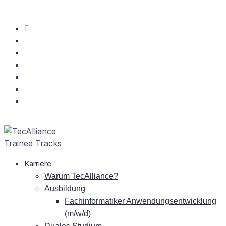
Kar­rie­re
War­um TecAlliance?
Aus­bil­dung
Fach­in­for­ma­ti­ker An­wen­dungs­ent­wick­lung
(m/w/d)