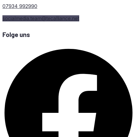
07934 992990
socialmedia.team@tecalliance.net
Folge uns