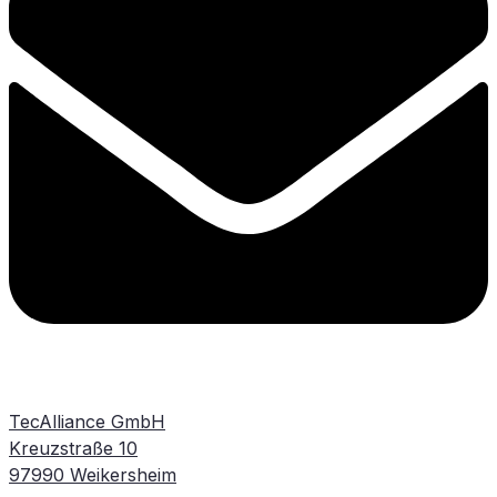
TecAlliance GmbH
Kreuzstraße 10
97990 Weikersheim