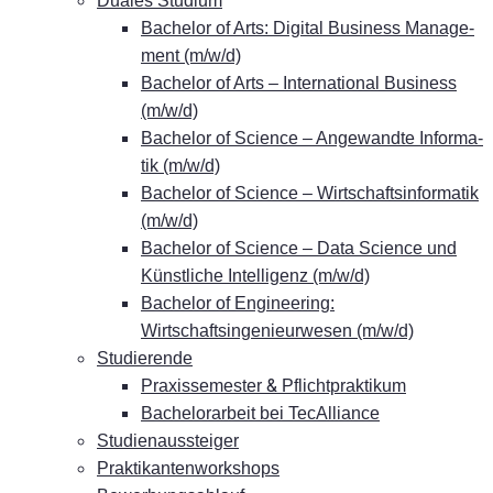
Dua­les Studium
Ba­che­lor of Arts: Di­gi­tal Busi­ness Ma­nage­
ment (m/w/d)
Ba­che­lor of Arts – In­ter­na­tio­nal Busi­ness
(m/w/d)
Ba­che­lor of Sci­ence – An­ge­wand­te In­for­ma­
tik (m/w/d)
Ba­che­lor of Sci­ence – Wirt­schafts­in­for­ma­tik
(m/w/d)
Ba­che­lor of Sci­ence – Data Sci­ence und
Künst­li­che In­tel­li­genz (m/w/d)
Ba­che­lor of En­gi­nee­ring:
Wirtschaftsingenieurwesen (m/w/d)
Stu­die­ren­de
&
Pra­xis­se­mes­ter
Pflichtpraktikum
Ba­che­lor­ar­beit bei TecAlliance
Stu­di­en­aus­stei­ger
Prak­ti­kan­ten­work­shops