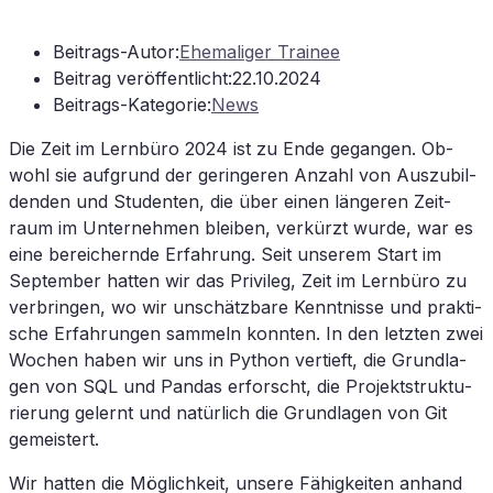
Beitrags-Autor:
Ehemaliger Trainee
Beitrag veröffentlicht:
22.10.2024
Beitrags-Kategorie:
News
Die Zeit im Lern­bü­ro 2024 ist zu Ende ge­gan­gen. Ob­
wohl sie auf­grund der ge­rin­ge­ren An­zahl von Aus­zu­bil­
den­den und Stu­den­ten, die über ei­nen län­ge­ren Zeit­
raum im Un­ter­neh­men blei­ben, ver­kürzt wur­de, war es
eine be­rei­chern­de Er­fah­rung. Seit un­se­rem Start im
Sep­tem­ber hat­ten wir das Pri­vi­leg, Zeit im Lern­bü­ro zu
ver­brin­gen, wo wir un­schätz­ba­re Kennt­nis­se und prak­ti­
sche Er­fah­run­gen sam­meln konn­ten. In den letz­ten zwei
Wo­chen ha­ben wir uns in Py­thon ver­tieft, die Grund­la­
gen von
SQL
und Pan­das er­forscht, die Pro­jekt­struk­tu­
rie­rung ge­lernt und na­tür­lich die Grund­la­gen von Git
gemeistert.
Wir hat­ten die Mög­lich­keit, un­se­re Fä­hig­kei­ten an­hand