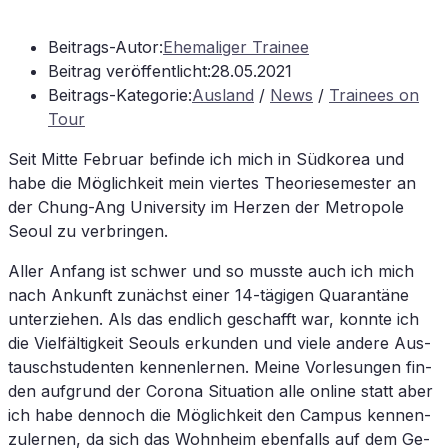
Beitrags-Autor:
Ehemaliger Trainee
Beitrag veröffentlicht:
28.05.2021
Beitrags-Kategorie:
Ausland
/
News
/
Trainees on
Tour
Seit Mit­te Fe­bru­ar be­fin­de ich mich in Süd­ko­rea und
habe die Mög­lich­keit mein vier­tes Theo­rie­se­mes­ter an
der Chung-Ang Uni­ver­si­ty im Her­zen der Me­tro­po­le
Seo­ul zu verbringen.
Al­ler An­fang ist schwer und so muss­te auch ich mich
nach An­kunft zu­nächst ei­ner 14-tä­gi­gen Qua­ran­tä­ne
un­ter­zie­hen. Als das end­lich ge­schafft war, konn­te ich
die Viel­fäl­tig­keit Seo­uls er­kun­den und vie­le an­de­re Aus­
tausch­stu­den­ten ken­nen­ler­nen. Mei­ne Vor­le­sun­gen fin­
den auf­grund der Co­ro­na Si­tua­ti­on alle on­line statt aber
ich habe den­noch die Mög­lich­keit den Cam­pus ken­nen­
zu­ler­nen, da sich das Wohn­heim eben­falls auf dem Ge­