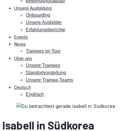
Be­wer­bungs­ab­lauf
Un­se­re Ausbildung
On­boar­ding
Un­se­re Ausbilder
Er­fah­rungs­be­rich­te
Events
News
Trai­nees on Tour
Über uns
Un­se­re Trainees
Stand­ort­vor­stel­lung
Un­se­re Trainee-Teams
Deutsch
Eng­lisch
Isa­bell in Südkorea