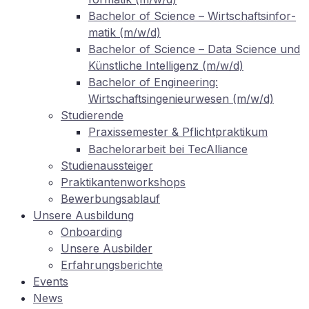
Ba­che­lor of Sci­ence – Wirt­schafts­in­for­
ma­tik (m/w/d)
Ba­che­lor of Sci­ence – Data Sci­ence und
Künst­li­che In­tel­li­genz (m/w/d)
Ba­che­lor of En­gi­nee­ring:
Wirtschaftsingenieurwesen (m/w/d)
Stu­die­ren­de
Pra­xis­se­mes­ter
Pflichtpraktikum
&
Ba­che­lor­ar­beit bei TecAlliance
Stu­di­en­aus­stei­ger
Prak­ti­kan­ten­work­shops
Be­wer­bungs­ab­lauf
Un­se­re Ausbildung
On­boar­ding
Un­se­re Ausbilder
Er­fah­rungs­be­rich­te
Events
News