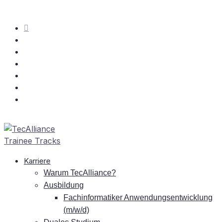
Kar­rie­re
War­um TecAlliance?
Aus­bil­dung
Fach­in­for­ma­ti­ker An­wen­dungs­ent­wick­lung
(m/w/d)