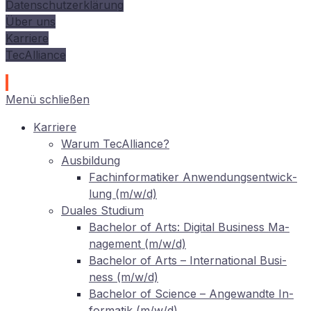
Datenschutzerklärung
Über uns
Karriere
TecAlliance
Menü schließen
Kar­rie­re
War­um TecAlliance?
Aus­bil­dung
Fach­in­for­ma­ti­ker An­wen­dungs­ent­wick­
lung (m/w/d)
Dua­les Studium
Ba­che­lor of Arts: Di­gi­tal Busi­ness Ma­
nage­ment (m/w/d)
Ba­che­lor of Arts – In­ter­na­tio­nal Busi­
ness (m/w/d)
Ba­che­lor of Sci­ence – An­ge­wand­te In­
for­ma­tik (m/w/d)