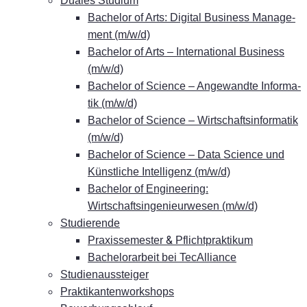
Dua­les Studium
Ba­che­lor of Arts: Di­gi­tal Busi­ness Ma­nage­
ment (m/w/d)
Ba­che­lor of Arts – In­ter­na­tio­nal Busi­ness
(m/w/d)
Ba­che­lor of Sci­ence – An­ge­wand­te In­for­ma­
tik (m/w/d)
Ba­che­lor of Sci­ence – Wirt­schafts­in­for­ma­tik
(m/w/d)
Ba­che­lor of Sci­ence – Data Sci­ence und
Künst­li­che In­tel­li­genz (m/w/d)
Ba­che­lor of En­gi­nee­ring:
Wirtschaftsingenieurwesen (m/w/d)
Stu­die­ren­de
&
Pra­xis­se­mes­ter
Pflichtpraktikum
Ba­che­lor­ar­beit bei TecAlliance
Stu­di­en­aus­stei­ger
Prak­ti­kan­ten­work­shops