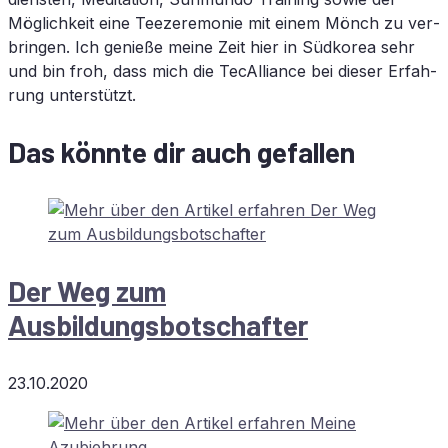
Mög­lich­keit eine Tee­ze­re­mo­nie mit ei­nem Mönch zu ver­
brin­gen. Ich ge­nie­ße mei­ne Zeit hier in Süd­ko­rea sehr
und bin froh, dass mich die TecAlliance bei die­ser Er­fah­
rung unterstützt.
Das könnte dir auch gefallen
Der Weg zum
Ausbildungsbotschafter
23.10.2020