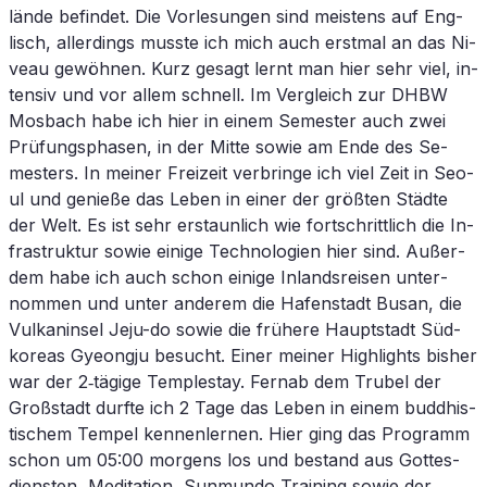
län­de be­fin­det. Die Vor­le­sun­gen sind meis­tens auf Eng­
lisch, al­ler­dings muss­te ich mich auch erst­mal an das Ni­
veau ge­wöh­nen. Kurz ge­sagt lernt man hier sehr viel, in­
ten­siv und vor al­lem schnell. Im Ver­gleich zur
DHBW
Mos­bach habe ich hier in ei­nem Se­mes­ter auch zwei
Prü­fungs­pha­sen, in der Mit­te so­wie am Ende des Se­
mes­ters. In mei­ner Frei­zeit ver­brin­ge ich viel Zeit in Seo­
ul und ge­nie­ße das Le­ben in ei­ner der größ­ten Städ­te
der Welt. Es ist sehr er­staun­lich wie fort­schritt­lich die In­
fra­struk­tur so­wie ei­ni­ge Tech­no­lo­gien hier sind. Au­ßer­
dem habe ich auch schon ei­ni­ge In­lands­rei­sen un­ter­
nom­men und un­ter an­de­rem die Ha­fen­stadt Bus­an, die
Vul­kan­in­sel Jeju-do so­wie die frü­he­re Haupt­stadt Süd­
ko­re­as Gye­ongju be­sucht. Ei­ner mei­ner High­lights bis­her
war der 2‑tägige Temp­lestay. Fern­ab dem Tru­bel der
Groß­stadt durf­te ich 2 Tage das Le­ben in ei­nem bud­dhis­
ti­schem Tem­pel ken­nen­ler­nen. Hier ging das Pro­gramm
schon um 05:00 mor­gens los und be­stand aus Got­tes­
diens­ten, Me­di­ta­ti­on, Sun­mun­do Training so­wie der