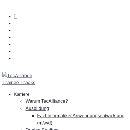
Kar­rie­re
War­um TecAlliance?
Aus­bil­dung
Fach­in­for­ma­ti­ker An­wen­dungs­ent­wick­lung
(m/w/d)