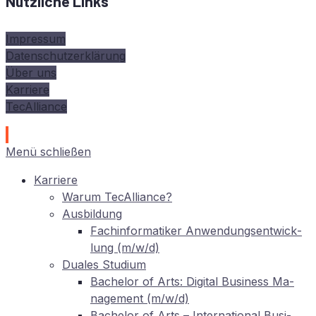
Nützliche Links
Impressum
Datenschutzerklärung
Über uns
Karriere
TecAlliance
Menü schließen
Kar­rie­re
War­um TecAlliance?
Aus­bil­dung
Fach­in­for­ma­ti­ker An­wen­dungs­ent­wick­
lung (m/w/d)
Dua­les Studium
Ba­che­lor of Arts: Di­gi­tal Busi­ness Ma­
nage­ment (m/w/d)
Ba­che­lor of Arts – In­ter­na­tio­nal Busi­