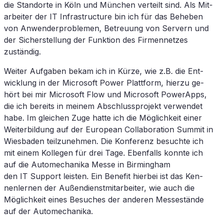
die Stand­or­te in Köln und Mün­chen ver­teilt sind. Als Mit­
ar­bei­ter der
IT
In­fra­struc­tu­re bin ich für das Be­he­ben
von An­wen­der­pro­ble­men, Be­treu­ung von Ser­vern und
der Si­cher­stel­lung der Funk­ti­on des Fir­men­net­zes
zuständig.
Wei­ter Auf­ga­ben be­kam ich in Kür­ze, wie z.B. die Ent­
wick­lung in der Mi­cro­soft Power Platt­form, hier­zu ge­
hört bei mir Mi­cro­soft Flow und Mi­cro­soft Power­Apps,
die ich be­reits in mei­nem Ab­schluss­pro­jekt ver­wen­det
habe. Im glei­chen Zuge hat­te ich die Mög­lich­keit ei­ner
Wei­ter­bil­dung auf der Eu­ro­pean Col­la­bo­ra­ti­on Sum­mit in
Wies­ba­den teil­zu­neh­men. Die Kon­fe­renz be­such­te ich
mit ei­nem Kol­le­gen für drei Tage. Eben­falls konn­te ich
auf die Au­to­me­cha­nika Mes­se in Bir­ming­ham
den
IT
Sup­port leis­ten. Ein Be­ne­fit hier­bei ist das Ken­
nen­ler­nen der Au­ßen­dienst­mit­ar­bei­ter, wie auch die
Mög­lich­keit ei­nes Be­su­ches der an­de­ren Mes­se­stän­de
auf der Automechanika.