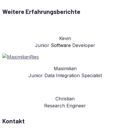
Wei­te­re Erfahrungsberichte
Ke­vin
Ju­ni­or
Soft­ware
Developer
Ma­xi­mi­li­an
Ju­ni­or Data In­te­gra­ti­on Specialist
Chris­ti­an
Re­se­arch Engineer
Kontakt