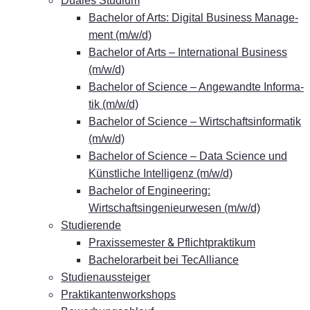
Dua­les Studium
Ba­che­lor of Arts: Di­gi­tal Busi­ness Ma­nage­
ment (m/w/d)
Ba­che­lor of Arts – In­ter­na­tio­nal Busi­ness
(m/w/d)
Ba­che­lor of Sci­ence – An­ge­wand­te In­for­ma­
tik (m/w/d)
Ba­che­lor of Sci­ence – Wirt­schafts­in­for­ma­tik
(m/w/d)
Ba­che­lor of Sci­ence – Data Sci­ence und
Künst­li­che In­tel­li­genz (m/w/d)
Ba­che­lor of En­gi­nee­ring:
Wirtschaftsingenieurwesen (m/w/d)
Stu­die­ren­de
&
Pra­xis­se­mes­ter
Pflichtpraktikum
Ba­che­lor­ar­beit bei TecAlliance
Stu­di­en­aus­stei­ger
Prak­ti­kan­ten­work­shops