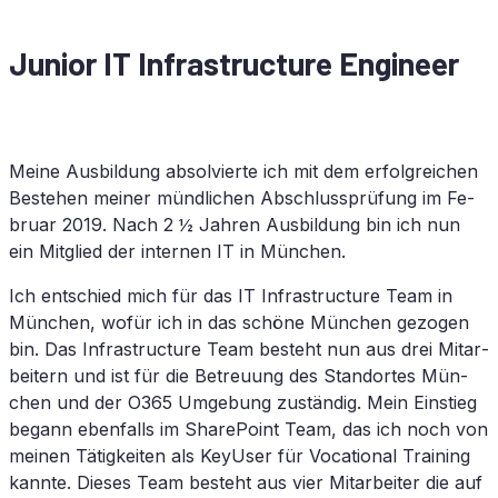
Ju­ni­or
IT
In­fra­struc­tu­re Engineer
Mei­ne Aus­bil­dung ab­sol­vier­te ich mit dem er­folg­rei­chen
Be­stehen mei­ner münd­li­chen Ab­schluss­prü­fung im Fe­
bru­ar 2019. Nach 2 ½ Jah­ren Aus­bil­dung bin ich nun
ein Mit­glied der in­ter­nen
IT
in München.
Ich ent­schied mich für das
IT
In­fra­struc­tu­re Team in
Mün­chen, wo­für ich in das schö­ne Mün­chen ge­zo­gen
bin. Das In­fra­struc­tu­re Team be­steht nun aus drei Mit­ar­
bei­tern und ist für die Be­treu­ung des Stand­or­tes Mün­
chen und der
O365
Um­ge­bung zu­stän­dig. Mein Ein­stieg
be­gann eben­falls im Share­Point Team, das ich noch von
mei­nen Tä­tig­kei­ten als Key­U­ser für Vo­ca­tio­nal Training
kann­te. Die­ses Team be­steht aus vier Mit­ar­bei­ter die auf