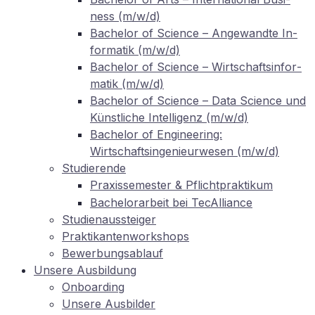
ness (m/w/d)
Ba­che­lor of Sci­ence – An­ge­wand­te In­
for­ma­tik (m/w/d)
Ba­che­lor of Sci­ence – Wirt­schafts­in­for­
ma­tik (m/w/d)
Ba­che­lor of Sci­ence – Data Sci­ence und
Künst­li­che In­tel­li­genz (m/w/d)
Ba­che­lor of En­gi­nee­ring:
Wirtschaftsingenieurwesen (m/w/d)
Stu­die­ren­de
Pra­xis­se­mes­ter
Pflichtpraktikum
&
Ba­che­lor­ar­beit bei TecAlliance
Stu­di­en­aus­stei­ger
Prak­ti­kan­ten­work­shops
Be­wer­bungs­ab­lauf
Un­se­re Ausbildung
On­boar­ding
Un­se­re Ausbilder