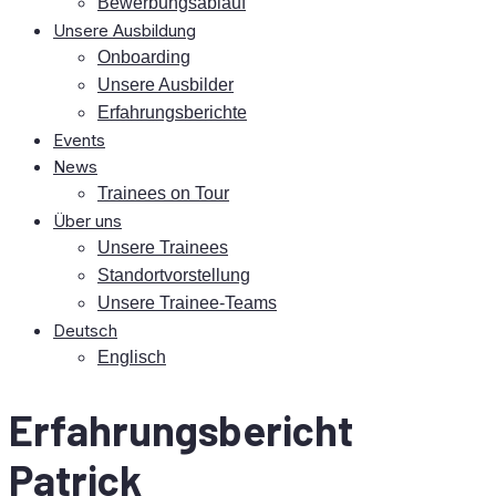
Be­wer­bungs­ab­lauf
Un­se­re Ausbildung
On­boar­ding
Un­se­re Ausbilder
Er­fah­rungs­be­rich­te
Events
News
Trai­nees on Tour
Über uns
Un­se­re Trainees
Stand­ort­vor­stel­lung
Un­se­re Trainee-Teams
Deutsch
Eng­lisch
Er­fah­rungs­be­richt
Patrick