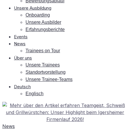
Be­wer­bungs­ab­lauf
Un­se­re Ausbildung
On­boar­ding
Un­se­re Ausbilder
Er­fah­rungs­be­rich­te
Events
News
Trai­nees on Tour
Über uns
Un­se­re Trainees
Stand­ort­vor­stel­lung
Un­se­re Trainee-Teams
Deutsch
Eng­lisch
News