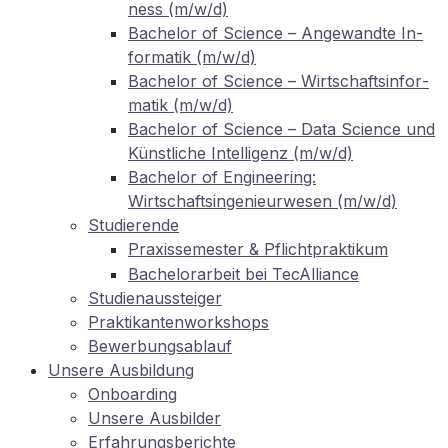
ness (m/w/d)
Ba­che­lor of Sci­ence – An­ge­wand­te In­
for­ma­tik (m/w/d)
Ba­che­lor of Sci­ence – Wirt­schafts­in­for­
ma­tik (m/w/d)
Ba­che­lor of Sci­ence – Data Sci­ence und
Künst­li­che In­tel­li­genz (m/w/d)
Ba­che­lor of En­gi­nee­ring:
Wirtschaftsingenieurwesen (m/w/d)
Stu­die­ren­de
Pra­xis­se­mes­ter
Pflichtpraktikum
&
Ba­che­lor­ar­beit bei TecAlliance
Stu­di­en­aus­stei­ger
Prak­ti­kan­ten­work­shops
Be­wer­bungs­ab­lauf
Un­se­re Ausbildung
On­boar­ding
Un­se­re Ausbilder
Er­fah­rungs­be­rich­te