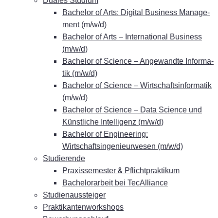
Dua­les Studium
Ba­che­lor of Arts: Di­gi­tal Busi­ness Ma­nage­
ment (m/w/d)
Ba­che­lor of Arts – In­ter­na­tio­nal Busi­ness
(m/w/d)
Ba­che­lor of Sci­ence – An­ge­wand­te In­for­ma­
tik (m/w/d)
Ba­che­lor of Sci­ence – Wirt­schafts­in­for­ma­tik
(m/w/d)
Ba­che­lor of Sci­ence – Data Sci­ence und
Künst­li­che In­tel­li­genz (m/w/d)
Ba­che­lor of En­gi­nee­ring:
Wirtschaftsingenieurwesen (m/w/d)
Stu­die­ren­de
&
Pra­xis­se­mes­ter
Pflichtpraktikum
Ba­che­lor­ar­beit bei TecAlliance
Stu­di­en­aus­stei­ger
Prak­ti­kan­ten­work­shops