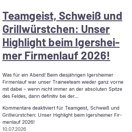
Team­geist, Schweiß und
Grill­würst­chen: Un­ser
High­light beim Igers­hei­
mer Fir­men­lauf 2026!
Was für ein Abend! Beim diesjährigen Igersheimer
Firmenlauf war unser Traineeteam wieder ganz vorne
mit dabei – wenn nicht immer an der absoluten Spitze
des Feldes, dann definitiv bei der…
Kommentare deaktiviert
für Team­geist, Schweiß und
Grill­würst­chen: Un­ser High­light beim Igers­hei­mer Fir­
men­lauf 2026!
10.07.2026