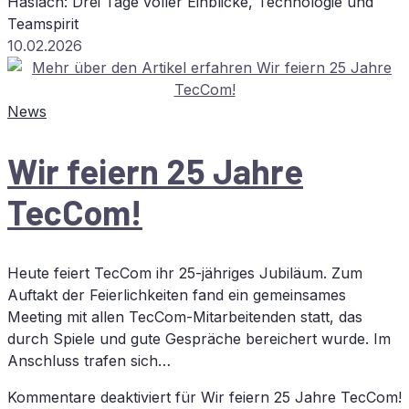
Has­lach: Drei Tage vol­ler Ein­bli­cke, Tech­no­lo­gie und
Teamspirit
10.02.2026
News
Wir fei­ern 25 Jah­re
TecCom!
Heute feiert TecCom ihr 25-jähriges Jubiläum. Zum
Auftakt der Feierlichkeiten fand ein gemeinsames
Meeting mit allen TecCom-Mitarbeitenden statt, das
durch Spiele und gute Gespräche bereichert wurde. Im
Anschluss trafen sich…
Kommentare deaktiviert
für Wir fei­ern 25 Jah­re TecCom!