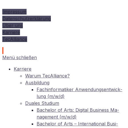
Impressum
Datenschutzerklärung
Über uns
Karriere
TecAlliance
Menü schließen
Kar­rie­re
War­um TecAlliance?
Aus­bil­dung
Fach­in­for­ma­ti­ker An­wen­dungs­ent­wick­
lung (m/w/d)
Dua­les Studium
Ba­che­lor of Arts: Di­gi­tal Busi­ness Ma­
nage­ment (m/w/d)
Ba­che­lor of Arts – In­ter­na­tio­nal Busi­