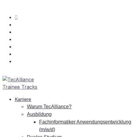
Kar­rie­re
War­um TecAlliance?
Aus­bil­dung
Fach­in­for­ma­ti­ker An­wen­dungs­ent­wick­lung
(m/w/d)