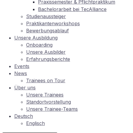
Pra­xis­se­mes­ter
Pflichtpraktikum
&
Ba­che­lor­ar­beit bei TecAlliance
Stu­di­en­aus­stei­ger
Prak­ti­kan­ten­work­shops
Be­wer­bungs­ab­lauf
Un­se­re Ausbildung
On­boar­ding
Un­se­re Ausbilder
Er­fah­rungs­be­rich­te
Events
News
Trai­nees on Tour
Über uns
Un­se­re Trainees
Stand­ort­vor­stel­lung
Un­se­re Trainee-Teams
Deutsch
Eng­lisch