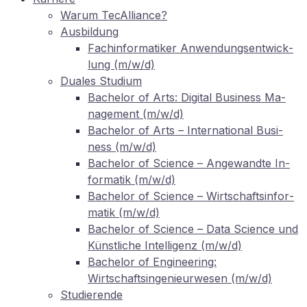
War­um TecAlliance?
Aus­bil­dung
Fach­in­for­ma­ti­ker An­wen­dungs­ent­wick­
lung (m/w/d)
Dua­les Studium
Ba­che­lor of Arts: Di­gi­tal Busi­ness Ma­
nage­ment (m/w/d)
Ba­che­lor of Arts – In­ter­na­tio­nal Busi­
ness (m/w/d)
Ba­che­lor of Sci­ence – An­ge­wand­te In­
for­ma­tik (m/w/d)
Ba­che­lor of Sci­ence – Wirt­schafts­in­for­
ma­tik (m/w/d)
Ba­che­lor of Sci­ence – Data Sci­ence und
Künst­li­che In­tel­li­genz (m/w/d)
Ba­che­lor of En­gi­nee­ring:
Wirtschaftsingenieurwesen (m/w/d)
Stu­die­ren­de