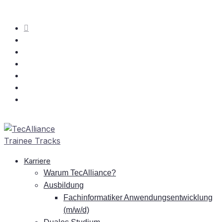
Kar­rie­re
War­um TecAlliance?
Aus­bil­dung
Fach­in­for­ma­ti­ker An­wen­dungs­ent­wick­lung
(m/w/d)