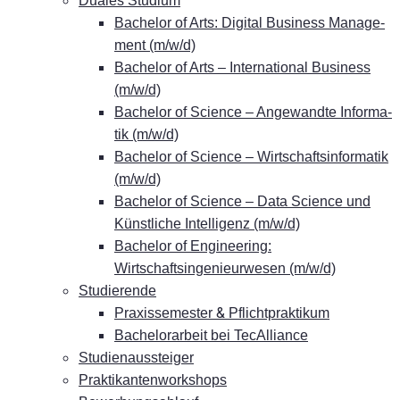
Dua­les Studium
Ba­che­lor of Arts: Di­gi­tal Busi­ness Ma­nage­
ment (m/w/d)
Ba­che­lor of Arts – In­ter­na­tio­nal Busi­ness
(m/w/d)
Ba­che­lor of Sci­ence – An­ge­wand­te In­for­ma­
tik (m/w/d)
Ba­che­lor of Sci­ence – Wirt­schafts­in­for­ma­tik
(m/w/d)
Ba­che­lor of Sci­ence – Data Sci­ence und
Künst­li­che In­tel­li­genz (m/w/d)
Ba­che­lor of En­gi­nee­ring:
Wirtschaftsingenieurwesen (m/w/d)
Stu­die­ren­de
&
Pra­xis­se­mes­ter
Pflichtpraktikum
Ba­che­lor­ar­beit bei TecAlliance
Stu­di­en­aus­stei­ger
Prak­ti­kan­ten­work­shops