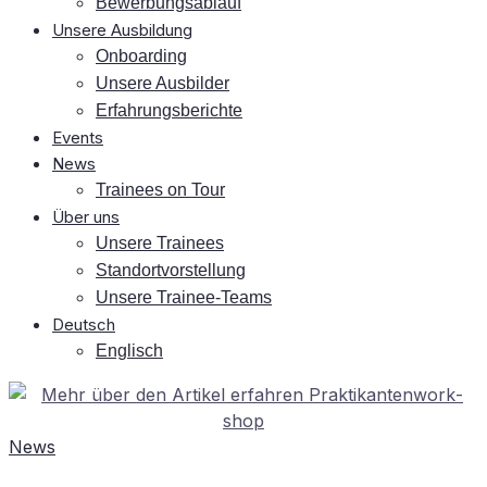
Be­wer­bungs­ab­lauf
Un­se­re Ausbildung
On­boar­ding
Un­se­re Ausbilder
Er­fah­rungs­be­rich­te
Events
News
Trai­nees on Tour
Über uns
Un­se­re Trainees
Stand­ort­vor­stel­lung
Un­se­re Trainee-Teams
Deutsch
Eng­lisch
News