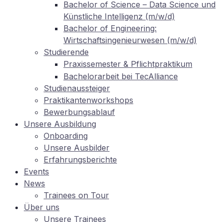
Ba­che­lor of Sci­ence – Data Sci­ence und
Künst­li­che In­tel­li­genz (m/w/d)
Ba­che­lor of En­gi­nee­ring:
Wirtschaftsingenieurwesen (m/w/d)
Stu­die­ren­de
Pra­xis­se­mes­ter
Pflichtpraktikum
&
Ba­che­lor­ar­beit bei TecAlliance
Stu­di­en­aus­stei­ger
Prak­ti­kan­ten­work­shops
Be­wer­bungs­ab­lauf
Un­se­re Ausbildung
On­boar­ding
Un­se­re Ausbilder
Er­fah­rungs­be­rich­te
Events
News
Trai­nees on Tour
Über uns
Un­se­re Trainees