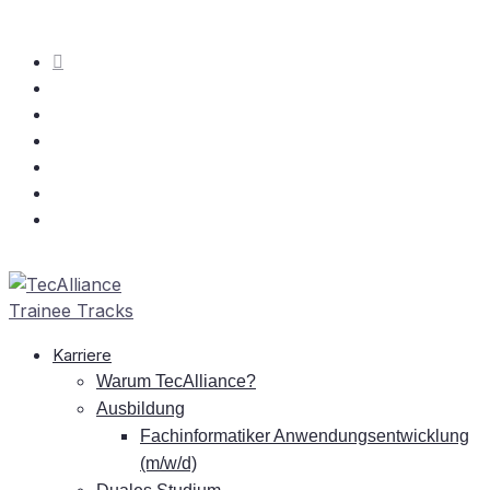
Kar­rie­re
War­um TecAlliance?
Aus­bil­dung
Fach­in­for­ma­ti­ker An­wen­dungs­ent­wick­lung
(m/w/d)