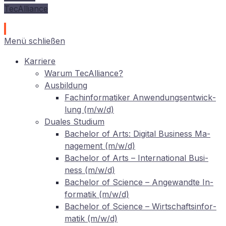
TecAlliance
Menü schließen
Kar­rie­re
War­um TecAlliance?
Aus­bil­dung
Fach­in­for­ma­ti­ker An­wen­dungs­ent­wick­
lung (m/w/d)
Dua­les Studium
Ba­che­lor of Arts: Di­gi­tal Busi­ness Ma­
nage­ment (m/w/d)
Ba­che­lor of Arts – In­ter­na­tio­nal Busi­
ness (m/w/d)
Ba­che­lor of Sci­ence – An­ge­wand­te In­
for­ma­tik (m/w/d)
Ba­che­lor of Sci­ence – Wirt­schafts­in­for­
ma­tik (m/w/d)