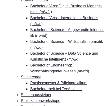
Dua­les Studium
Ba­che­lor of Arts: Di­gi­tal Busi­ness Ma­nage­
ment (m/w/d)
Ba­che­lor of Arts – In­ter­na­tio­nal Busi­ness
(m/w/d)
Ba­che­lor of Sci­ence – An­ge­wand­te In­for­ma­
tik (m/w/d)
Ba­che­lor of Sci­ence – Wirt­schafts­in­for­ma­tik
(m/w/d)
Ba­che­lor of Sci­ence – Data Sci­ence und
Künst­li­che In­tel­li­genz (m/w/d)
Ba­che­lor of En­gi­nee­ring:
Wirtschaftsingenieurwesen (m/w/d)
Stu­die­ren­de
&
Pra­xis­se­mes­ter
Pflichtpraktikum
Ba­che­lor­ar­beit bei TecAlliance
Stu­di­en­aus­stei­ger
Prak­ti­kan­ten­work­shops