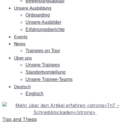
Be­wer­bungs­ab­lauf
Un­se­re Ausbildung
On­boar­ding
Un­se­re Ausbilder
Er­fah­rungs­be­rich­te
Events
News
Trai­nees on Tour
Über uns
Un­se­re Trainees
Stand­ort­vor­stel­lung
Un­se­re Trainee-Teams
Deutsch
Eng­lisch
Tips and Thesis