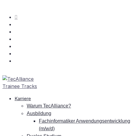
Kar­rie­re
War­um TecAlliance?
Aus­bil­dung
Fach­in­for­ma­ti­ker An­wen­dungs­ent­wick­lung
(m/w/d)