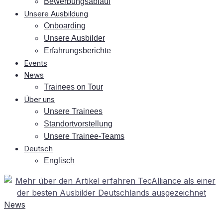
Be­wer­bungs­ab­lauf
Un­se­re Ausbildung
On­boar­ding
Un­se­re Ausbilder
Er­fah­rungs­be­rich­te
Events
News
Trai­nees on Tour
Über uns
Un­se­re Trainees
Stand­ort­vor­stel­lung
Un­se­re Trainee-Teams
Deutsch
Eng­lisch
News