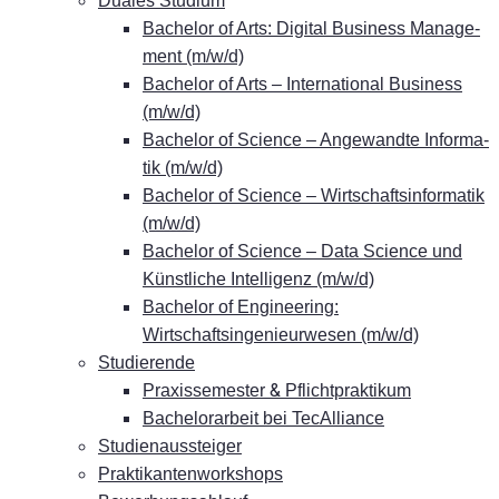
Dua­les Studium
Ba­che­lor of Arts: Di­gi­tal Busi­ness Ma­nage­
ment (m/w/d)
Ba­che­lor of Arts – In­ter­na­tio­nal Busi­ness
(m/w/d)
Ba­che­lor of Sci­ence – An­ge­wand­te In­for­ma­
tik (m/w/d)
Ba­che­lor of Sci­ence – Wirt­schafts­in­for­ma­tik
(m/w/d)
Ba­che­lor of Sci­ence – Data Sci­ence und
Künst­li­che In­tel­li­genz (m/w/d)
Ba­che­lor of En­gi­nee­ring:
Wirtschaftsingenieurwesen (m/w/d)
Stu­die­ren­de
&
Pra­xis­se­mes­ter
Pflichtpraktikum
Ba­che­lor­ar­beit bei TecAlliance
Stu­di­en­aus­stei­ger
Prak­ti­kan­ten­work­shops