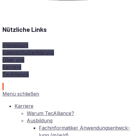
Nützliche Links
Impressum
Datenschutzerklärung
Über uns
Karriere
TecAlliance
Menü schließen
Kar­rie­re
War­um TecAlliance?
Aus­bil­dung
Fach­in­for­ma­ti­ker An­wen­dungs­ent­wick­
lung (m/w/d)