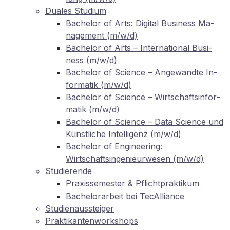
Dua­les Studium
Ba­che­lor of Arts: Di­gi­tal Busi­ness Ma­
nage­ment (m/w/d)
Ba­che­lor of Arts – In­ter­na­tio­nal Busi­
ness (m/w/d)
Ba­che­lor of Sci­ence – An­ge­wand­te In­
for­ma­tik (m/w/d)
Ba­che­lor of Sci­ence – Wirt­schafts­in­for­
ma­tik (m/w/d)
Ba­che­lor of Sci­ence – Data Sci­ence und
Künst­li­che In­tel­li­genz (m/w/d)
Ba­che­lor of En­gi­nee­ring:
Wirtschaftsingenieurwesen (m/w/d)
Stu­die­ren­de
Pra­xis­se­mes­ter
Pflichtpraktikum
&
Ba­che­lor­ar­beit bei TecAlliance
Stu­di­en­aus­stei­ger
Prak­ti­kan­ten­work­shops