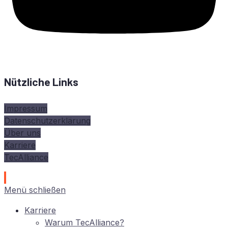
Nützliche Links
Impressum
Datenschutzerklärung
Über uns
Karriere
TecAlliance
Menü schließen
Kar­rie­re
War­um TecAlliance?