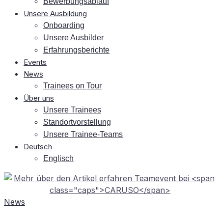
Be­wer­bungs­ab­lauf
Un­se­re Ausbildung
On­boar­ding
Un­se­re Ausbilder
Er­fah­rungs­be­rich­te
Events
News
Trai­nees on Tour
Über uns
Un­se­re Trainees
Stand­ort­vor­stel­lung
Un­se­re Trainee-Teams
Deutsch
Eng­lisch
News