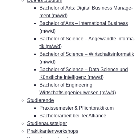
Dua­les Studium
Ba­che­lor of Arts: Di­gi­tal Busi­ness Ma­nage­
ment (m/w/d)
Ba­che­lor of Arts – In­ter­na­tio­nal Busi­ness
(m/w/d)
Ba­che­lor of Sci­ence – An­ge­wand­te In­for­ma­
tik (m/w/d)
Ba­che­lor of Sci­ence – Wirt­schafts­in­for­ma­tik
(m/w/d)
Ba­che­lor of Sci­ence – Data Sci­ence und
Künst­li­che In­tel­li­genz (m/w/d)
Ba­che­lor of En­gi­nee­ring:
Wirtschaftsingenieurwesen (m/w/d)
Stu­die­ren­de
&
Pra­xis­se­mes­ter
Pflichtpraktikum
Ba­che­lor­ar­beit bei TecAlliance
Stu­di­en­aus­stei­ger
Prak­ti­kan­ten­work­shops