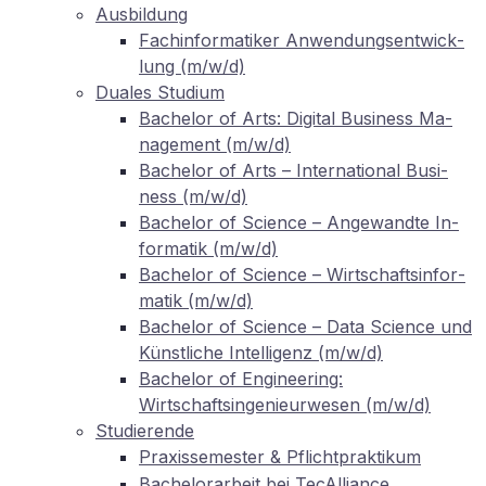
Aus­bil­dung
Fach­in­for­ma­ti­ker An­wen­dungs­ent­wick­
lung (m/w/d)
Dua­les Studium
Ba­che­lor of Arts: Di­gi­tal Busi­ness Ma­
nage­ment (m/w/d)
Ba­che­lor of Arts – In­ter­na­tio­nal Busi­
ness (m/w/d)
Ba­che­lor of Sci­ence – An­ge­wand­te In­
for­ma­tik (m/w/d)
Ba­che­lor of Sci­ence – Wirt­schafts­in­for­
ma­tik (m/w/d)
Ba­che­lor of Sci­ence – Data Sci­ence und
Künst­li­che In­tel­li­genz (m/w/d)
Ba­che­lor of En­gi­nee­ring:
Wirtschaftsingenieurwesen (m/w/d)
Stu­die­ren­de
Pra­xis­se­mes­ter
Pflichtpraktikum
&
Ba­che­lor­ar­beit bei TecAlliance