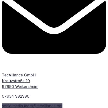
TecAlliance GmbH
Kreuzstraße 10
97990 Weikersheim
07934 992990
socialmedia.team@tecalliance.net