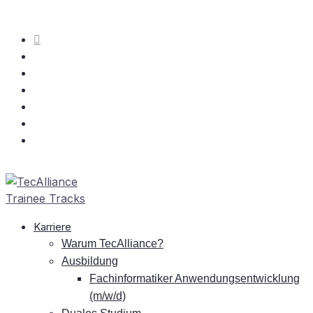
Kar­rie­re
War­um TecAlliance?
Aus­bil­dung
Fach­in­for­ma­ti­ker An­wen­dungs­ent­wick­lung
(m/w/d)