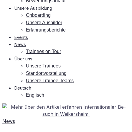
Be­wer­bungs­ab­lauf
Un­se­re Ausbildung
On­boar­ding
Un­se­re Ausbilder
Er­fah­rungs­be­rich­te
Events
News
Trai­nees on Tour
Über uns
Un­se­re Trainees
Stand­ort­vor­stel­lung
Un­se­re Trainee-Teams
Deutsch
Eng­lisch
News