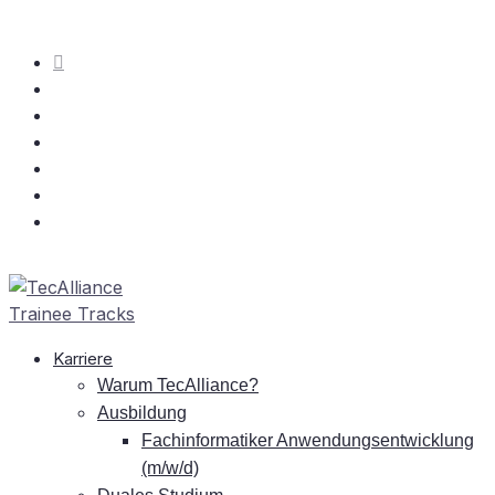
Kar­rie­re
War­um TecAlliance?
Aus­bil­dung
Fach­in­for­ma­ti­ker An­wen­dungs­ent­wick­lung
(m/w/d)