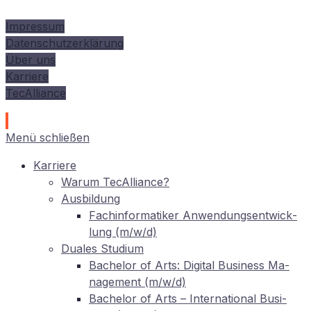
Impressum
Datenschutzerklärung
Über uns
Karriere
TecAlliance
Menü schließen
Kar­rie­re
War­um TecAlliance?
Aus­bil­dung
Fach­in­for­ma­ti­ker An­wen­dungs­ent­wick­
lung (m/w/d)
Dua­les Studium
Ba­che­lor of Arts: Di­gi­tal Busi­ness Ma­
nage­ment (m/w/d)
Ba­che­lor of Arts – In­ter­na­tio­nal Busi­