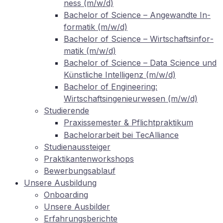
ness (m/w/d)
Ba­che­lor of Sci­ence – An­ge­wand­te In­
for­ma­tik (m/w/d)
Ba­che­lor of Sci­ence – Wirt­schafts­in­for­
ma­tik (m/w/d)
Ba­che­lor of Sci­ence – Data Sci­ence und
Künst­li­che In­tel­li­genz (m/w/d)
Ba­che­lor of En­gi­nee­ring:
Wirtschaftsingenieurwesen (m/w/d)
Stu­die­ren­de
Pra­xis­se­mes­ter
Pflichtpraktikum
&
Ba­che­lor­ar­beit bei TecAlliance
Stu­di­en­aus­stei­ger
Prak­ti­kan­ten­work­shops
Be­wer­bungs­ab­lauf
Un­se­re Ausbildung
On­boar­ding
Un­se­re Ausbilder
Er­fah­rungs­be­rich­te