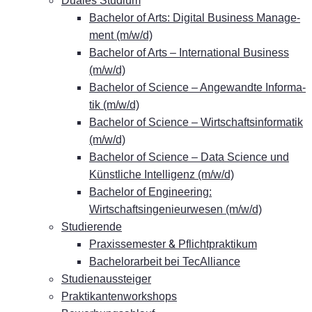
Dua­les Studium
Ba­che­lor of Arts: Di­gi­tal Busi­ness Ma­nage­
ment (m/w/d)
Ba­che­lor of Arts – In­ter­na­tio­nal Busi­ness
(m/w/d)
Ba­che­lor of Sci­ence – An­ge­wand­te In­for­ma­
tik (m/w/d)
Ba­che­lor of Sci­ence – Wirt­schafts­in­for­ma­tik
(m/w/d)
Ba­che­lor of Sci­ence – Data Sci­ence und
Künst­li­che In­tel­li­genz (m/w/d)
Ba­che­lor of En­gi­nee­ring:
Wirtschaftsingenieurwesen (m/w/d)
Stu­die­ren­de
&
Pra­xis­se­mes­ter
Pflichtpraktikum
Ba­che­lor­ar­beit bei TecAlliance
Stu­di­en­aus­stei­ger
Prak­ti­kan­ten­work­shops