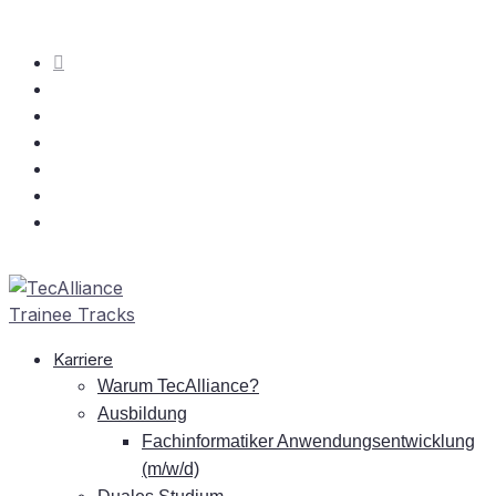
Kar­rie­re
War­um TecAlliance?
Aus­bil­dung
Fach­in­for­ma­ti­ker An­wen­dungs­ent­wick­lung
(m/w/d)