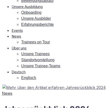
Be­wer­bungs­ab­lauf
Un­se­re Ausbildung
On­boar­ding
Un­se­re Ausbilder
Er­fah­rungs­be­rich­te
Events
News
Trai­nees on Tour
Über uns
Un­se­re Trainees
Stand­ort­vor­stel­lung
Un­se­re Trainee-Teams
Deutsch
Eng­lisch
News