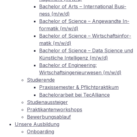
Ba­che­lor of Arts – In­ter­na­tio­nal Busi­
ness (m/w/d)
Ba­che­lor of Sci­ence – An­ge­wand­te In­
for­ma­tik (m/w/d)
Ba­che­lor of Sci­ence – Wirt­schafts­in­for­
ma­tik (m/w/d)
Ba­che­lor of Sci­ence – Data Sci­ence und
Künst­li­che In­tel­li­genz (m/w/d)
Ba­che­lor of En­gi­nee­ring:
Wirtschaftsingenieurwesen (m/w/d)
Stu­die­ren­de
Pra­xis­se­mes­ter
Pflichtpraktikum
&
Ba­che­lor­ar­beit bei TecAlliance
Stu­di­en­aus­stei­ger
Prak­ti­kan­ten­work­shops
Be­wer­bungs­ab­lauf
Un­se­re Ausbildung
On­boar­ding