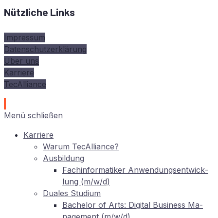
Nützliche Links
Impressum
Datenschutzerklärung
Über uns
Karriere
TecAlliance
Menü schließen
Kar­rie­re
War­um TecAlliance?
Aus­bil­dung
Fach­in­for­ma­ti­ker An­wen­dungs­ent­wick­
lung (m/w/d)
Dua­les Studium
Ba­che­lor of Arts: Di­gi­tal Busi­ness Ma­
nage­ment (m/w/d)