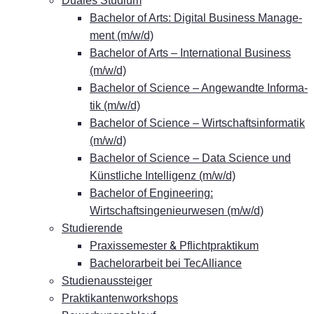
Dua­les Studium
Ba­che­lor of Arts: Di­gi­tal Busi­ness Ma­nage­
ment (m/w/d)
Ba­che­lor of Arts – In­ter­na­tio­nal Busi­ness
(m/w/d)
Ba­che­lor of Sci­ence – An­ge­wand­te In­for­ma­
tik (m/w/d)
Ba­che­lor of Sci­ence – Wirt­schafts­in­for­ma­tik
(m/w/d)
Ba­che­lor of Sci­ence – Data Sci­ence und
Künst­li­che In­tel­li­genz (m/w/d)
Ba­che­lor of En­gi­nee­ring:
Wirtschaftsingenieurwesen (m/w/d)
Stu­die­ren­de
&
Pra­xis­se­mes­ter
Pflichtpraktikum
Ba­che­lor­ar­beit bei TecAlliance
Stu­di­en­aus­stei­ger
Prak­ti­kan­ten­work­shops