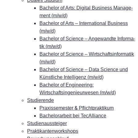
Dua­les Studium
Ba­che­lor of Arts: Di­gi­tal Busi­ness Ma­nage­
ment (m/w/d)
Ba­che­lor of Arts – In­ter­na­tio­nal Busi­ness
(m/w/d)
Ba­che­lor of Sci­ence – An­ge­wand­te In­for­ma­
tik (m/w/d)
Ba­che­lor of Sci­ence – Wirt­schafts­in­for­ma­tik
(m/w/d)
Ba­che­lor of Sci­ence – Data Sci­ence und
Künst­li­che In­tel­li­genz (m/w/d)
Ba­che­lor of En­gi­nee­ring:
Wirtschaftsingenieurwesen (m/w/d)
Stu­die­ren­de
&
Pra­xis­se­mes­ter
Pflichtpraktikum
Ba­che­lor­ar­beit bei TecAlliance
Stu­di­en­aus­stei­ger
Prak­ti­kan­ten­work­shops