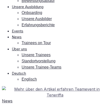
Be­wer­bungs­ab­lauf
Un­se­re Ausbildung
On­boar­ding
Un­se­re Ausbilder
Er­fah­rungs­be­rich­te
Events
News
Trai­nees on Tour
Über uns
Un­se­re Trainees
Stand­ort­vor­stel­lung
Un­se­re Trainee-Teams
Deutsch
Eng­lisch
News