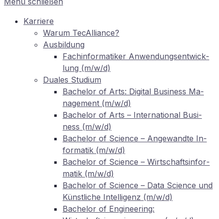
Menü schließen
Kar­rie­re
War­um TecAlliance?
Aus­bil­dung
Fach­in­for­ma­ti­ker An­wen­dungs­ent­wick­
lung (m/w/d)
Dua­les Studium
Ba­che­lor of Arts: Di­gi­tal Busi­ness Ma­
nage­ment (m/w/d)
Ba­che­lor of Arts – In­ter­na­tio­nal Busi­
ness (m/w/d)
Ba­che­lor of Sci­ence – An­ge­wand­te In­
for­ma­tik (m/w/d)
Ba­che­lor of Sci­ence – Wirt­schafts­in­for­
ma­tik (m/w/d)
Ba­che­lor of Sci­ence – Data Sci­ence und
Künst­li­che In­tel­li­genz (m/w/d)
Ba­che­lor of En­gi­nee­ring: