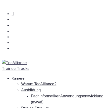
Kar­rie­re
War­um TecAlliance?
Aus­bil­dung
Fach­in­for­ma­ti­ker An­wen­dungs­ent­wick­lung
(m/w/d)