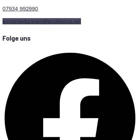
07934 992990
socialmedia.team@tecalliance.net
Folge uns