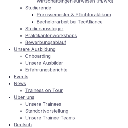
Wirtschaftsingenieurwesen (m/w/d)
Stu­die­ren­de
Pra­xis­se­mes­ter
Pflichtpraktikum
&
Ba­che­lor­ar­beit bei TecAlliance
Stu­di­en­aus­stei­ger
Prak­ti­kan­ten­work­shops
Be­wer­bungs­ab­lauf
Un­se­re Ausbildung
On­boar­ding
Un­se­re Ausbilder
Er­fah­rungs­be­rich­te
Events
News
Trai­nees on Tour
Über uns
Un­se­re Trainees
Stand­ort­vor­stel­lung
Un­se­re Trainee-Teams
Deutsch