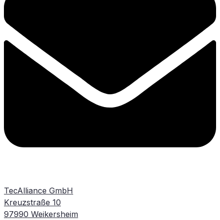
TecAlliance GmbH
Kreuzstraße 10
97990 Weikersheim