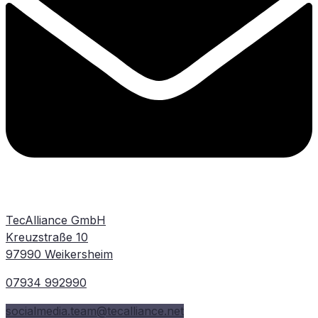
TecAlliance GmbH
Kreuzstraße 10
97990 Weikersheim
07934 992990
socialmedia.team@tecalliance.net