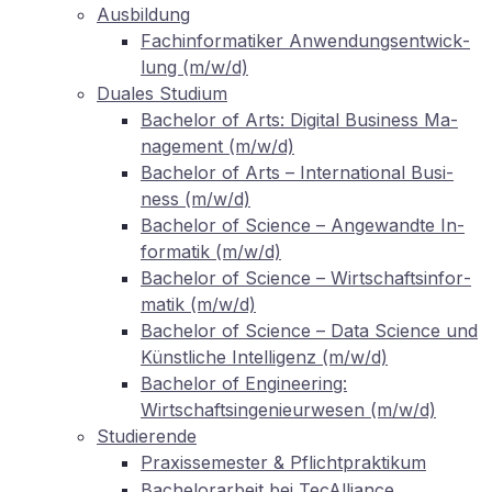
Aus­bil­dung
Fach­in­for­ma­ti­ker An­wen­dungs­ent­wick­
lung (m/w/d)
Dua­les Studium
Ba­che­lor of Arts: Di­gi­tal Busi­ness Ma­
nage­ment (m/w/d)
Ba­che­lor of Arts – In­ter­na­tio­nal Busi­
ness (m/w/d)
Ba­che­lor of Sci­ence – An­ge­wand­te In­
for­ma­tik (m/w/d)
Ba­che­lor of Sci­ence – Wirt­schafts­in­for­
ma­tik (m/w/d)
Ba­che­lor of Sci­ence – Data Sci­ence und
Künst­li­che In­tel­li­genz (m/w/d)
Ba­che­lor of En­gi­nee­ring:
Wirtschaftsingenieurwesen (m/w/d)
Stu­die­ren­de
Pra­xis­se­mes­ter
Pflichtpraktikum
&
Ba­che­lor­ar­beit bei TecAlliance