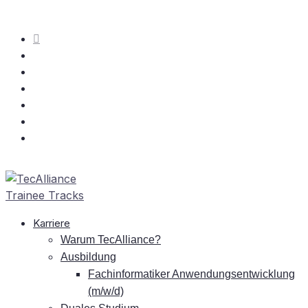
Kar­rie­re
War­um TecAlliance?
Aus­bil­dung
Fach­in­for­ma­ti­ker An­wen­dungs­ent­wick­lung
(m/w/d)