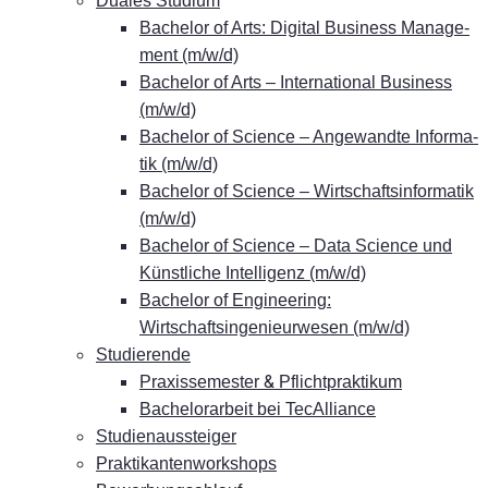
Dua­les Studium
Ba­che­lor of Arts: Di­gi­tal Busi­ness Ma­nage­
ment (m/w/d)
Ba­che­lor of Arts – In­ter­na­tio­nal Busi­ness
(m/w/d)
Ba­che­lor of Sci­ence – An­ge­wand­te In­for­ma­
tik (m/w/d)
Ba­che­lor of Sci­ence – Wirt­schafts­in­for­ma­tik
(m/w/d)
Ba­che­lor of Sci­ence – Data Sci­ence und
Künst­li­che In­tel­li­genz (m/w/d)
Ba­che­lor of En­gi­nee­ring:
Wirtschaftsingenieurwesen (m/w/d)
Stu­die­ren­de
&
Pra­xis­se­mes­ter
Pflichtpraktikum
Ba­che­lor­ar­beit bei TecAlliance
Stu­di­en­aus­stei­ger
Prak­ti­kan­ten­work­shops