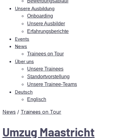
Be­wer­bungs­ab­lauf
Un­se­re Ausbildung
On­boar­ding
Un­se­re Ausbilder
Er­fah­rungs­be­rich­te
Events
News
Trai­nees on Tour
Über uns
Un­se­re Trainees
Stand­ort­vor­stel­lung
Un­se­re Trainee-Teams
Deutsch
Eng­lisch
News
/
Trainees on Tour
Um­zug Maastricht