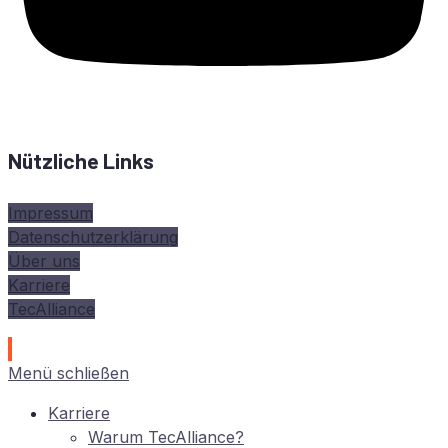
Nützliche Links
Impressum
Datenschutzerklärung
Über uns
Karriere
TecAlliance
Menü schließen
Kar­rie­re
War­um TecAlliance?